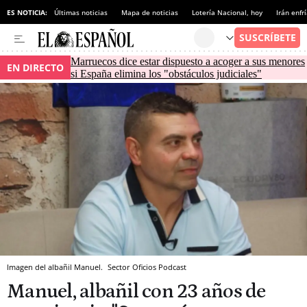
ES NOTICIA:
Últimas noticias
Mapa de noticias
Lotería Nacional, hoy
Irán enfr
Marruecos dice estar dispuesto a acoger a sus menores
EN DIRECTO
si España elimina los "obstáculos judiciales"
Imagen del albañil Manuel.
Sector Oficios Podcast
Manuel, albañil con 23 años de