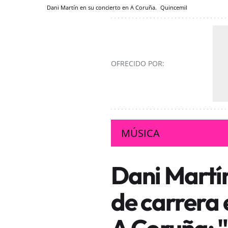
Dani Martín en su concierto en A Coruña.
Quincemil
OFRECIDO POR:
MÚSICA
Dani Martí
de carrera 
A Coruña: 