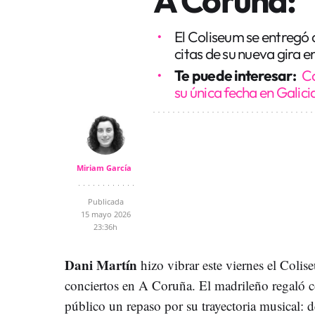
El Coliseum se entregó 
citas de su nueva gira e
Te puede interesar:
Ca
su única fecha en Galici
Miriam García
Publicada
15 mayo 2026
23:36h
Dani Martín
hizo vibrar este viernes el Coli
conciertos en A Coruña. El madrileño regaló 
público un repaso por su trayectoria musical: 