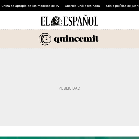
China se apropia de los modelos de IA
Guardia Civil asesinada
Crisis política de Ju