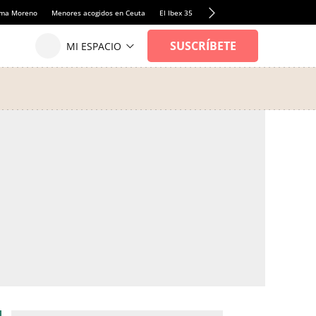
anma Moreno
Menores acogidos en Ceuta
El Ibex 35
Llamadas de alerta Sánchez