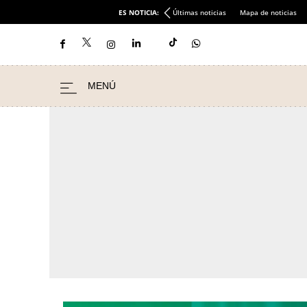
ES NOTICIA:
Últimas noticias
Mapa de noticias