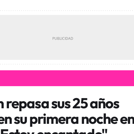
n repasa sus 25 años
en su primera noche e
"Estoy encantado"