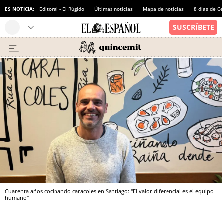
ES NOTICIA:
Editoral - El Rúgido
Últimas noticias
Mapa de noticias
8 días de C
Cuarenta años cocinando caracoles en Santiago: "El valor diferencial es el equipo
humano"