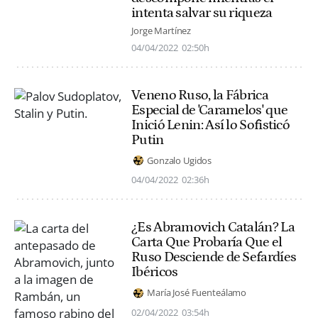
intenta salvar su riqueza
Jorge Martínez
04/04/2022
02:50h
Veneno Ruso, la Fábrica
Especial de 'Caramelos' que
Inició Lenin: Así lo Sofisticó
Putin
Gonzalo Ugidos
04/04/2022
02:36h
¿Es Abramovich Catalán? La
Carta Que Probaría Que el
Ruso Desciende de Sefardíes
Ibéricos
María José Fuenteálamo
02/04/2022
03:54h