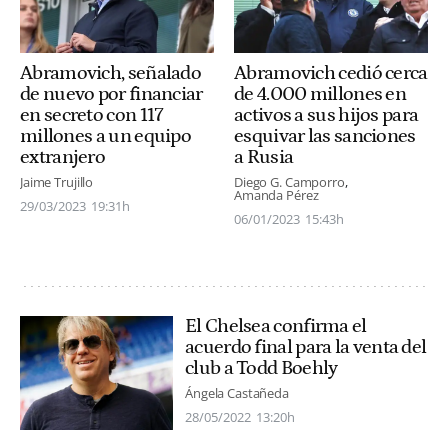
Abramovich, señalado
Abramovich cedió cerca
de nuevo por financiar
de 4.000 millones en
en secreto con 117
activos a sus hijos para
millones a un equipo
esquivar las sanciones
extranjero
a Rusia
Jaime Trujillo
Diego G. Camporro
Amanda Pérez
29/03/2023
19:31h
06/01/2023
15:43h
El Chelsea confirma el
acuerdo final para la venta del
club a Todd Boehly
Ángela Castañeda
28/05/2022
13:20h