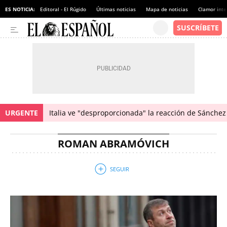
ES NOTICIA:
Editoral - El Rúgido
Últimas noticias
Mapa de noticias
Clamor inte
URGENTE
Italia ve "desproporcionada" la reacción de Sánchez 
ROMAN ABRAMÓVICH