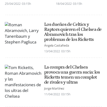
25/04/2022
03:15h
18/04/2022
03:15h
Los dueños de Celtics y
Raptors quieren el Chelsea de
Abramovich tras los
problemas de los Ricketts
Ángela Castañeda
13/04/2022
03:15h
La compra del Chelsea
provoca una guerra sucia: los
Ricketts temen un complot
de rivales y ultras
Jorge Martínez
11/04/2022
03:15h