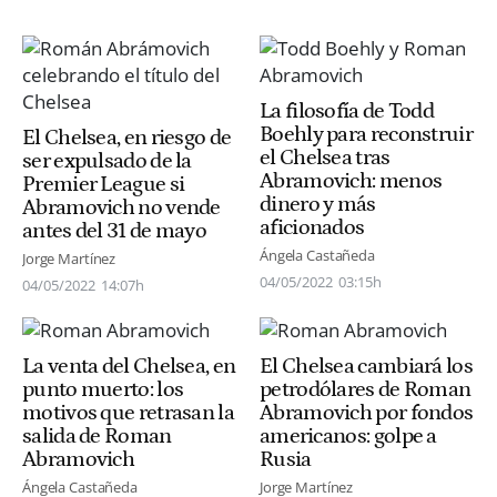
La filosofía de Todd
Boehly para reconstruir
El Chelsea, en riesgo de
el Chelsea tras
ser expulsado de la
Abramovich: menos
Premier League si
dinero y más
Abramovich no vende
aficionados
antes del 31 de mayo
Ángela Castañeda
Jorge Martínez
04/05/2022
03:15h
04/05/2022
14:07h
La venta del Chelsea, en
El Chelsea cambiará los
punto muerto: los
petrodólares de Roman
motivos que retrasan la
Abramovich por fondos
salida de Roman
americanos: golpe a
Abramovich
Rusia
Ángela Castañeda
Jorge Martínez