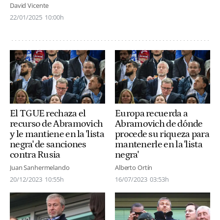
David Vicente
22/01/2025
10:00h
El TGUE rechaza el
Europa recuerda a
recurso de Abramovich
Abramovich de dónde
y le mantiene en la 'lista
procede su riqueza para
negra' de sanciones
mantenerle en la 'lista
contra Rusia
negra'
Juan Sanhermelando
Alberto Ortín
20/12/2023
10:55h
16/07/2023
03:53h