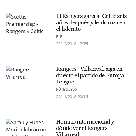
El Rangers gana al Celtic seis
años después y le alcanza en
el liderato
E. E.
29/12/2018
17:35h
Rangers - Villarreal, siga en
directo el partido de Europa
League
FÚTBOL360
29/11/2018
20:34h
Horario internacional y
dónde ver el Rangers -
Villarreal