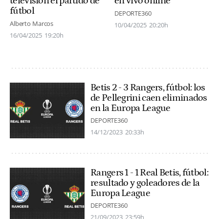
televisión el partido de
en vivo online
fútbol
DEPORTE360
Alberto Marcos
10/04/2025
20:20h
16/04/2025
19:20h
Betis 2 - 3 Rangers, fútbol: los
de Pellegrini caen eliminados
en la Europa League
DEPORTE360
14/12/2023
20:33h
Rangers 1 - 1 Real Betis, fútbol:
resultado y goleadores de la
Europa League
DEPORTE360
21/09/2023
23:59h