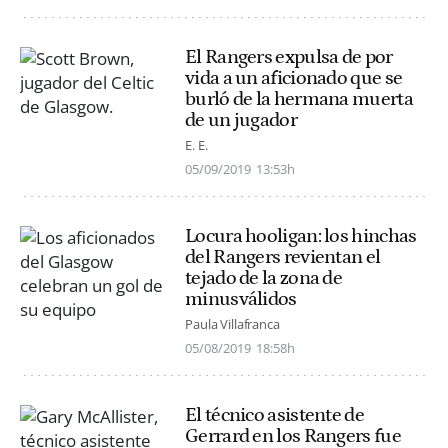
El Rangers expulsa de por
vida a un aficionado que se
burló de la hermana muerta
de un jugador
E. E.
05/09/2019
13:53h
Locura hooligan: los hinchas
del Rangers revientan el
tejado de la zona de
minusválidos
Paula Villafranca
05/08/2019
18:58h
El técnico asistente de
Gerrard en los Rangers fue