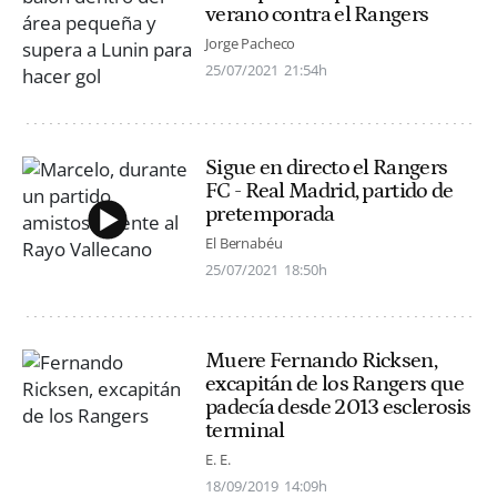
verano contra el Rangers
Jorge Pacheco
25/07/2021
21:54h
Sigue en directo el Rangers
FC - Real Madrid, partido de
pretemporada
El Bernabéu
25/07/2021
18:50h
Muere Fernando Ricksen,
excapitán de los Rangers que
padecía desde 2013 esclerosis
terminal
E. E.
18/09/2019
14:09h