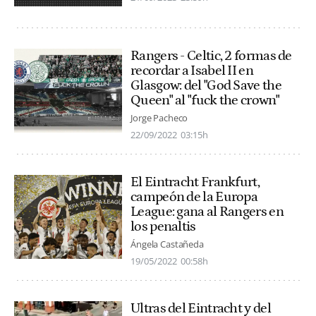
Rangers - Celtic, 2 formas de
recordar a Isabel II en
Glasgow: del "God Save the
Queen" al "fuck the crown"
Jorge Pacheco
22/09/2022
03:15h
El Eintracht Frankfurt,
campeón de la Europa
League: gana al Rangers en
los penaltis
Ángela Castañeda
19/05/2022
00:58h
Ultras del Eintracht y del