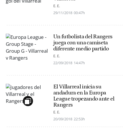
E. E.
29/11/2018
00:47h
Un futbolista del Rangers
juega con una camiseta
diferente medio partido
E. E.
22/09/2018
14:47h
El Villarreal inicia su
andadura en la Europa
League tropezando ante el
Rangers
E. E.
20/09/2018
22:53h