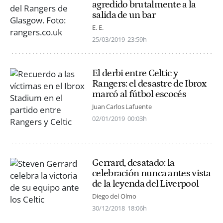
agredido brutalmente a la
salida de un bar
E. E.
25/03/2019
23:59h
El derbi entre Celtic y
Rangers: el desastre de Ibrox
marcó al fútbol escocés
Juan Carlos Lafuente
02/01/2019
00:03h
Gerrard, desatado: la
celebración nunca antes vista
de la leyenda del Liverpool
Diego del Olmo
30/12/2018
18:06h