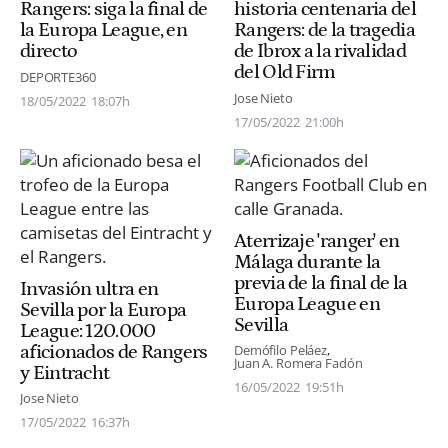
Rangers: siga la final de
historia centenaria del
la Europa League, en
Rangers: de la tragedia
directo
de Ibrox a la rivalidad
del Old Firm
DEPORTE360
Jose Nieto
18/05/2022
18:07h
17/05/2022
21:00h
Aterrizaje 'ranger' en
Málaga durante la
previa de la final de la
Invasión ultra en
Europa League en
Sevilla por la Europa
Sevilla
League: 120.000
aficionados de Rangers
Demófilo Peláez
Juan A. Romera Fadón
y Eintracht
16/05/2022
19:51h
Jose Nieto
17/05/2022
16:37h