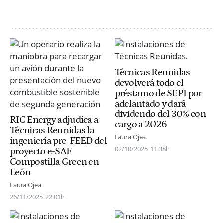
Técnicas Reunidas
devolverá todo el
préstamo de SEPI por
adelantado y dará
dividendo del 30% con
RIC Energy adjudica a
cargo a 2026
Técnicas Reunidas la
Laura Ojea
ingeniería pre-FEED del
02/10/2025
11:38h
proyecto e-SAF
Compostilla Green en
León
Laura Ojea
26/11/2025
22:01h