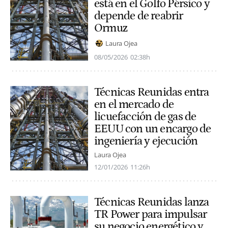
está en el Golfo Pérsico y
depende de reabrir
Ormuz
Laura Ojea
08/05/2026
02:38h
Técnicas Reunidas entra
en el mercado de
licuefacción de gas de
EEUU con un encargo de
ingeniería y ejecución
Laura Ojea
12/01/2026
11:26h
Técnicas Reunidas lanza
TR Power para impulsar
su negocio energético y