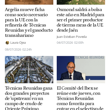
Osmond saldrá a bolsa
Argelia mueve ficha
este año en Madrid para
como socio necesario
ser el primer productor
para la UE con la
de tierras raras de la UE
refinería de Técnicas
desde Jaén
Reunidas y el gasoducto
transahariano
Juan Esteban Poveda
04/07/2026
02:00h
Laura Ojea
08/07/2026
02:24h
Técnicas Reunidas gana
El Comité del Ibex se
dos grandes proyectos
reúne este jueves, con
de 'upstream' en un
Técnicas Reunidas
campo de crudo de
como favorita para
Oriente Próximo
entrar en el selectivo de