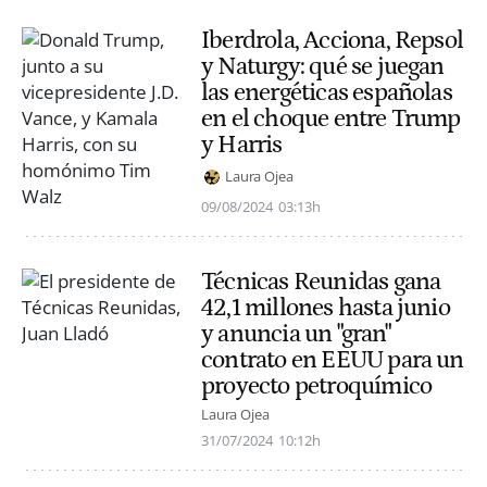
Iberdrola, Acciona, Repsol
y Naturgy: qué se juegan
las energéticas españolas
en el choque entre Trump
y Harris
Laura Ojea
09/08/2024
03:13h
Técnicas Reunidas gana
42,1 millones hasta junio
y anuncia un "gran"
contrato en EEUU para un
proyecto petroquímico
Laura Ojea
31/07/2024
10:12h