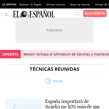
ES NOTICIA:
Editoral - El Rúgido
Últimas noticias
Mapa de noticias
Fichaje de
URGENTE
Meloni rechaza el ultimátum de Sánchez y mantendr
TÉCNICAS REUNIDAS
España importará de
Argelia un 10% más de gas