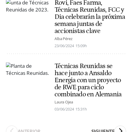
Rovi, Faes Farma,
Técnicas Reunidas, FCC y
Dia celebrarán la próxima
semana juntas de
accionistas clave
Alba Pérez
23/06/2024
15:09h
Técnicas Reunidas se
hace junto a Ansaldo
Energia con un proyecto
de RWE para ciclo
combinado en Alemania
Laura Ojea
03/06/2024
15:31h
ANTERIOR
SIGUIENTE