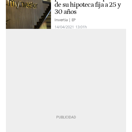
de su hipoteca fija a 25 y
30 años
Invertia | EP
14/04/2021
13:01h