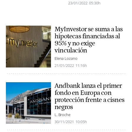
23/01/2022
05:30h
MyInvestor se suma a las
hipotecas financiadas al
95% y no exige
vinculación
Elena Lozano
21/01/2022
11:16h
Andbank lanza el primer
fondo en Europa con
protección frente a cisnes
negros
L. Broche
30/11/2021
10:05h