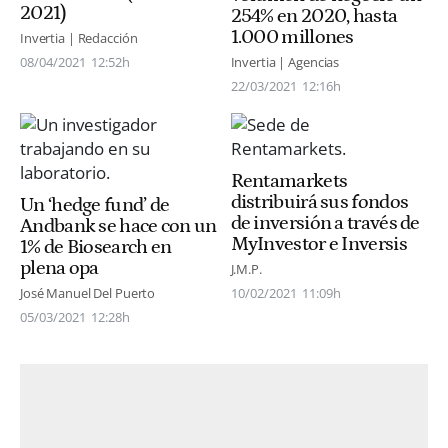
2021)
254% en 2020, hasta
1.000 millones
Invertia | Redacción
08/04/2021
12:52h
Invertia | Agencias
22/03/2021
12:16h
Rentamarkets
distribuirá sus fondos
Un ‘hedge fund’ de
de inversión a través de
Andbank se hace con un
MyInvestor e Inversis
1% de Biosearch en
plena opa
J.M.P.
José Manuel Del Puerto
10/02/2021
11:09h
05/03/2021
12:28h