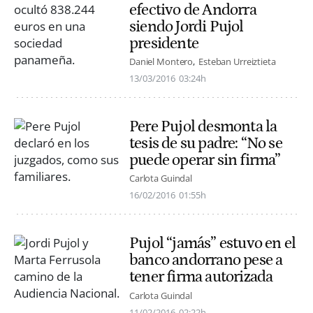
efectivo de Andorra
siendo Jordi Pujol
presidente
Daniel Montero
Esteban Urreiztieta
13/03/2016
03:24h
Pere Pujol desmonta la
tesis de su padre: “No se
puede operar sin firma”
Carlota Guindal
16/02/2016
01:55h
Pujol “jamás” estuvo en el
banco andorrano pese a
tener firma autorizada
Carlota Guindal
11/02/2016
02:22h