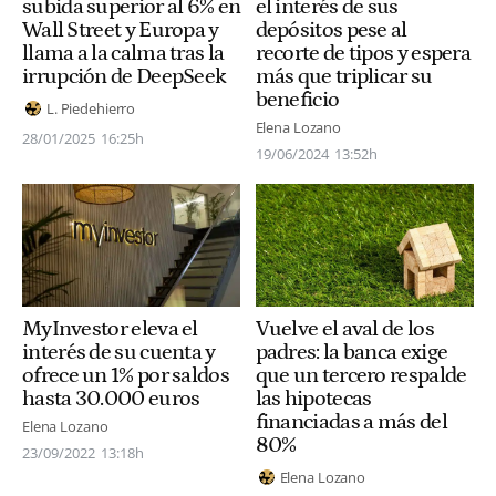
subida superior al 6% en
el interés de sus
Wall Street y Europa y
depósitos pese al
llama a la calma tras la
recorte de tipos y espera
irrupción de DeepSeek
más que triplicar su
beneficio
L. Piedehierro
Elena Lozano
28/01/2025
16:25h
19/06/2024
13:52h
MyInvestor eleva el
Vuelve el aval de los
interés de su cuenta y
padres: la banca exige
ofrece un 1% por saldos
que un tercero respalde
hasta 30.000 euros
las hipotecas
financiadas a más del
Elena Lozano
80%
23/09/2022
13:18h
Elena Lozano