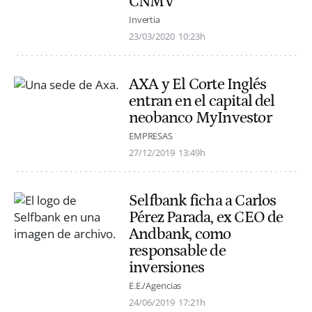
CNMV
Invertia
23/03/2020
10:23h
AXA y El Corte Inglés
entran en el capital del
neobanco MyInvestor
EMPRESAS
27/12/2019
13:49h
Selfbank ficha a Carlos
Pérez Parada, ex CEO de
Andbank, como
responsable de
inversiones
E.E./Agencias
24/06/2019
17:21h