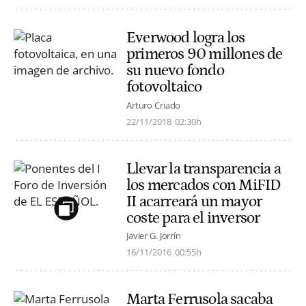
Everwood logra los
primeros 90 millones de
su nuevo fondo
fotovoltaico
Arturo Criado
22/11/2018
02:30h
Llevar la transparencia a
los mercados con MiFID
II acarreará un mayor
coste para el inversor
Javier G. Jorrín
16/11/2016
00:55h
Marta Ferrusola sacaba