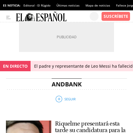
ES NOTICIA:
Editoral - El Rúgido
Últimas noticias
Mapa de noticias
Fallece Jor
EN DIRECTO
El padre y representante de Leo Messi ha falleci
ANDBANK
Riquelme presentará esta
tarde su candidatura para la