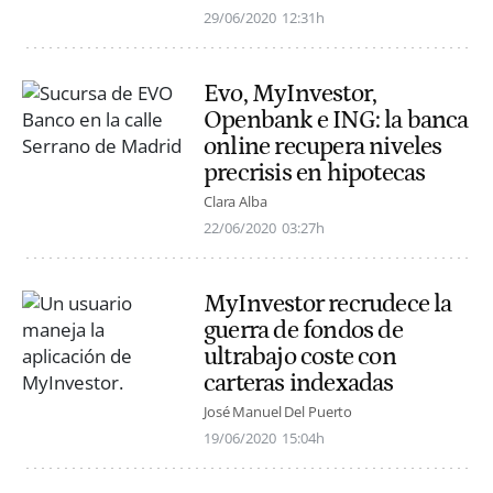
29/06/2020
12:31h
Evo, MyInvestor,
Openbank e ING: la banca
online recupera niveles
precrisis en hipotecas
Clara Alba
22/06/2020
03:27h
MyInvestor recrudece la
guerra de fondos de
ultrabajo coste con
carteras indexadas
José Manuel Del Puerto
19/06/2020
15:04h