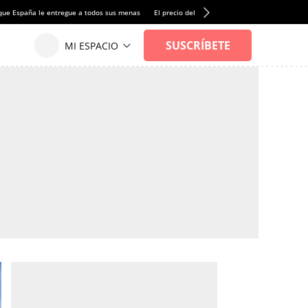
que España le entregue a todos sus menas
El precio del alquiler de vivienda baja por pri