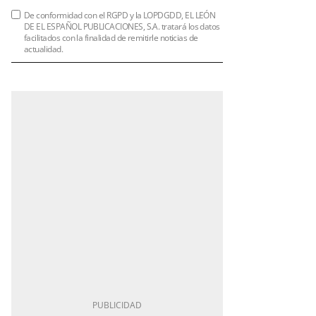
De conformidad con el RGPD y la LOPDGDD, EL LEÓN
DE EL ESPAÑOL PUBLICACIONES, S.A. tratará los datos
facilitados con la finalidad de remitirle noticias de
actualidad.