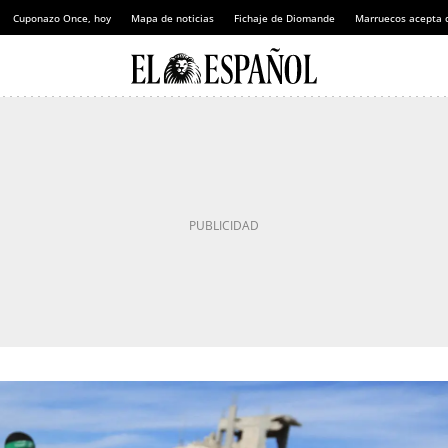
Cuponazo Once, hoy
Mapa de noticias
Fichaje de Diomande
Marruecos acepta 