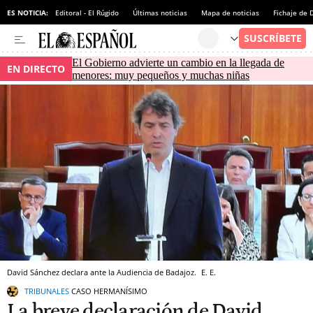
ES NOTICIA:
Editoral - El Rúgido
Últimas noticias
Mapa de noticias
Fichaje de
El Gobierno advierte un cambio en la llegada de
EN DIRECTO
menores: muy pequeños y muchas niñas
David Sánchez declara ante la Audiencia de Badajoz.
E. E.
TRIBUNALES
CASO HERMANÍSIMO
La breve declaración de David