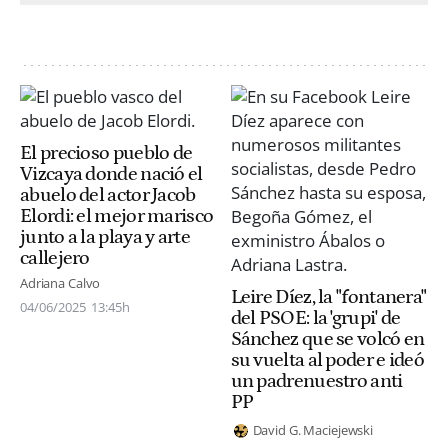
El precioso pueblo de
Vizcaya donde nació el
abuelo del actor Jacob
Elordi: el mejor marisco
junto a la playa y arte
callejero
Adriana Calvo
Leire Díez, la "fontanera"
04/06/2025
13:45h
del PSOE: la 'grupi' de
Sánchez que se volcó en
su vuelta al poder e ideó
un padrenuestro anti
PP
David G. Maciejewski