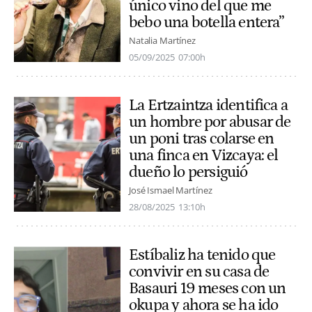
único vino del que me
bebo una botella entera”
Natalia Martínez
05/09/2025
07:00h
La Ertzaintza identifica a
un hombre por abusar de
un poni tras colarse en
una finca en Vizcaya: el
dueño lo persiguió
José Ismael Martínez
28/08/2025
13:10h
Estíbaliz ha tenido que
convivir en su casa de
Basauri 19 meses con un
okupa y ahora se ha ido