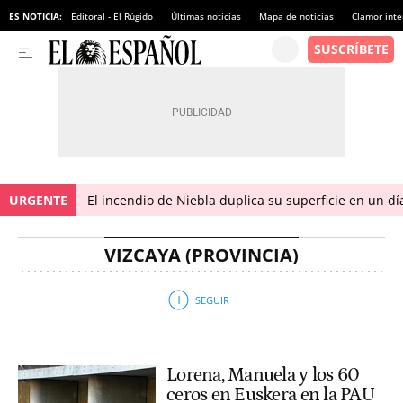
ES NOTICIA:
Editoral - El Rúgido
Últimas noticias
Mapa de noticias
Clamor inte
URGENTE
El incendio de Niebla duplica su superficie en un dí
VIZCAYA (PROVINCIA)
Lorena, Manuela y los 60
ceros en Euskera en la PAU