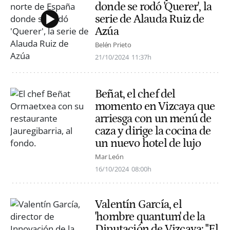
donde se rodó 'Querer', la
serie de Alauda Ruiz de
Azúa
Belén Prieto
21/10/2024
11:37h
Beñat, el chef del
momento en Vizcaya que
arriesga con un menú de
caza y dirige la cocina de
un nuevo hotel de lujo
Mar León
16/10/2024
08:00h
Valentín García, el
'hombre quantum' de la
Diputación de Vizcaya: "El