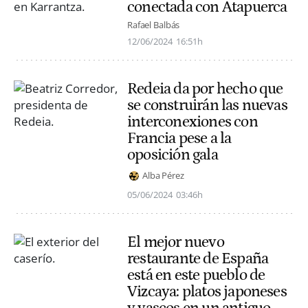
conectada con Atapuerca
Rafael Balbás
12/06/2024
16:51h
Redeia da por hecho que
se construirán las nuevas
interconexiones con
Francia pese a la
oposición gala
Alba Pérez
05/06/2024
03:46h
El mejor nuevo
restaurante de España
está en este pueblo de
Vizcaya: platos japoneses
y vascos en un antiguo