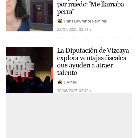
por miedo: "Me llamaba
perra"
Hans Lawrence Ramírez
23/07/2025
02:11h
La Diputación de Vizcaya
explora ventajas fiscales
que ayuden a atraer
talento
J. Arnau
30/06/2025
02:49h