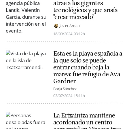
atrae a los gigantes
tecnológicos y que ansía
"crear mercado"
Javier Arnau
18/09/2024
03:12h
Esta es la playa española a
la que solo se puede
entrar cuando baja la
marea: fue refugio de Ava
Gardner
Borja Sánchez
03/07/2024
15:11h
La Ertzaintza mantiene
acordonado un centro