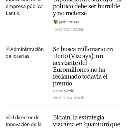
político debe ser humilde
y no meterse"
Javier Arnau
12/10/2024
02:30h
Se busca millonario en
Derio (Vizcaya): un
acertante del
Euromillones no ha
reclamado todavía el
premio
Daniel Verdú
08/10/2024
18:02h
Biqain, la estrategia
vizcaína en 'quantum' que