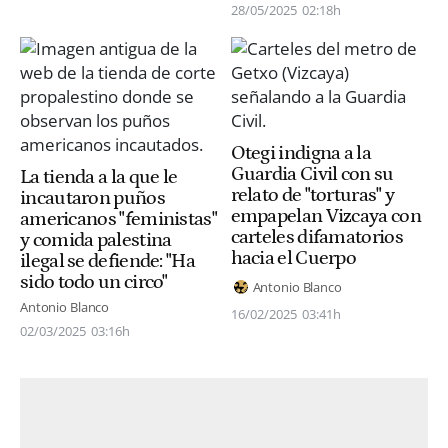
28/05/2025
02:18h
Otegi indigna a la
Guardia Civil con su
La tienda a la que le
relato de "torturas" y
incautaron puños
empapelan Vizcaya con
americanos "feministas"
carteles difamatorios
y comida palestina
hacia el Cuerpo
ilegal se defiende: "Ha
sido todo un circo"
Antonio Blanco
Antonio Blanco
16/02/2025
03:41h
02/03/2025
03:16h