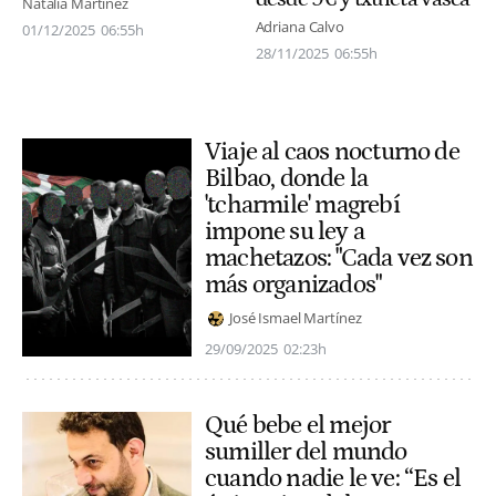
Natalia Martínez
Adriana Calvo
01/12/2025
06:55h
28/11/2025
06:55h
Viaje al caos nocturno de
Bilbao, donde la
'tcharmile' magrebí
impone su ley a
machetazos: "Cada vez son
más organizados"
José Ismael Martínez
29/09/2025
02:23h
Qué bebe el mejor
sumiller del mundo
cuando nadie le ve: “Es el