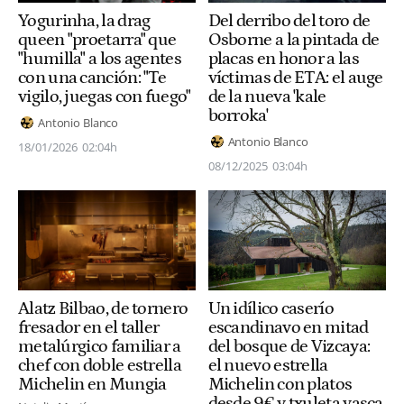
Yogurinha, la drag
Del derribo del toro de
queen "proetarra" que
Osborne a la pintada de
"humilla" a los agentes
placas en honor a las
con una canción: "Te
víctimas de ETA: el auge
vigilo, juegas con fuego"
de la nueva 'kale
borroka'
Antonio Blanco
Antonio Blanco
18/01/2026
02:04h
08/12/2025
03:04h
Un idílico caserío
Alatz Bilbao, de tornero
escandinavo en mitad
fresador en el taller
del bosque de Vizcaya:
metalúrgico familiar a
el nuevo estrella
chef con doble estrella
Michelin con platos
Michelin en Mungia
desde 9€ y txuleta vasca