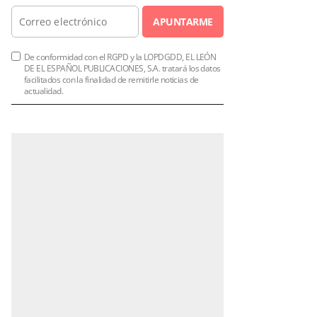
APUNTARME
De conformidad con el RGPD y la LOPDGDD, EL LEÓN
DE EL ESPAÑOL PUBLICACIONES, S.A. tratará los datos
facilitados con la finalidad de remitirle noticias de
actualidad.