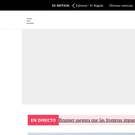
ES NOTICIA:
Editoral - El Rúgido
Últimas noticias
EN DIRECTO
Brunner asegura que las fronteras impues