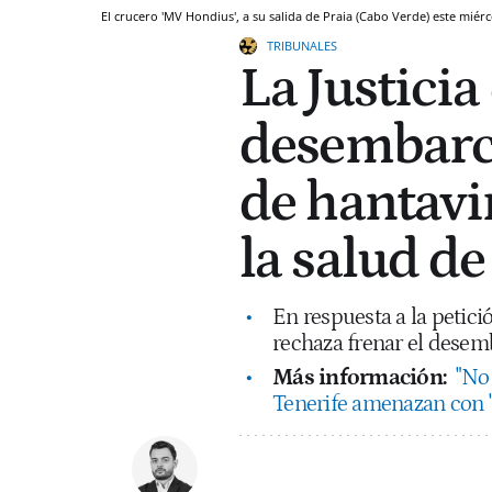
El crucero 'MV Hondius', a su salida de Praia (Cabo Verde) este miér
TRIBUNALES
La Justicia
desembarco
de hantav
la salud de
En respuesta a la petici
rechaza frenar el desem
Más información:
"No
Tenerife amenazan con "b