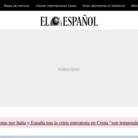
Mapa de noticias
Clamor internacional Ceuta
Vivas desmiente al Gobierno
Moh
tas por Italia y España tras la crisis migratoria en Ceuta "son temporal