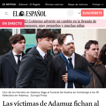
ES NOTICIA:
Editoral - El Rúgido
Últimas noticias
Mapa de noticias
Fichaje de
El Gobierno advierte un cambio en la llegada de
EN DIRECTO
menores: muy pequeños y muchas niñas
Uno de los heridos en Adamuz llega al funeral de Huelva en homenaje a los 45
fallecidos en Adamuz.
Europa Press
Las víctimas de Adamuz fichan al