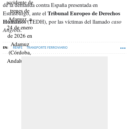
de la demanda contra España presentada en
Tribunal Europeo de Derechos
Estrasburgo, ante el
Humanos
(TEDH), por las víctimas del llamado
caso
Angrois
.
RENFE
TRANSPORTE FERROVIARIO
TEDH TRIBUNAL EUROPEO DE DERECHOS HUMANOS
ACCIDENTES DE TREN
HUELVA
ADAMUZ
IRYO
TRAGEDIA DE ANGROIS
ESPANA-NEWSLETTER