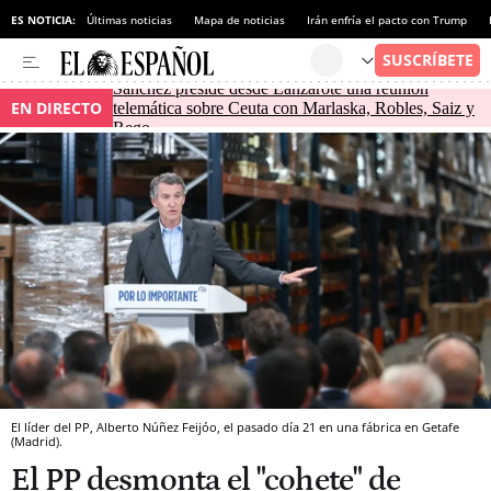
ES NOTICIA:
Últimas noticias
Mapa de noticias
Irán enfría el pacto con Trump
Sánchez preside desde Lanzarote una reunión
EN DIRECTO
telemática sobre Ceuta con Marlaska, Robles, Saiz y
Rego
El líder del PP, Alberto Núñez Feijóo, el pasado día 21 en una fábrica en Getafe
(Madrid).
El PP desmonta el "cohete" de