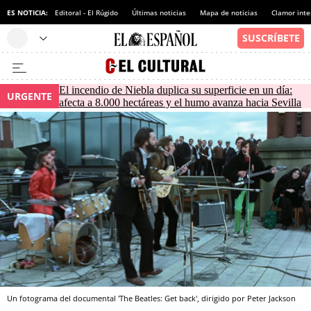
ES NOTICIA:
Editoral - El Rúgido
Últimas noticias
Mapa de noticias
Clamor inte
El incendio de Niebla duplica su superficie en un día:
URGENTE
afecta a 8.000 hectáreas y el humo avanza hacia Sevilla
Un fotograma del documental 'The Beatles: Get back', dirigido por Peter Jackson