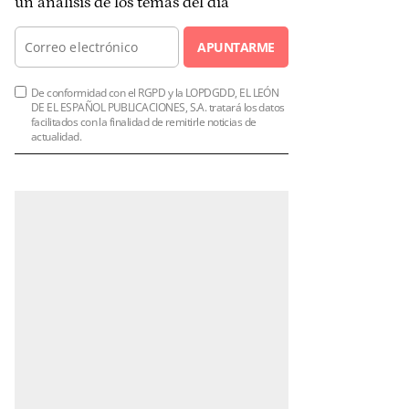
un análisis de los temas del día
APUNTARME
De conformidad con el RGPD y la LOPDGDD, EL LEÓN
DE EL ESPAÑOL PUBLICACIONES, S.A. tratará los datos
facilitados con la finalidad de remitirle noticias de
actualidad.