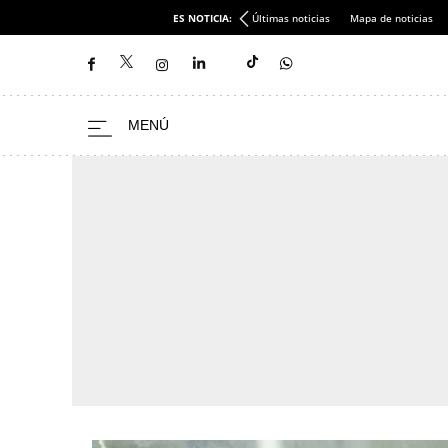
ES NOTICIA:
Últimas noticias
Mapa de noticias