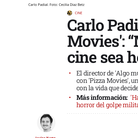
Carlo Padial. Foto: Cecilia Diaz Betz
CINE
Carlo Padi
Movies': 
cine sea h
El director de 'Algo m
con 'Pizza Movies', u
con la vida que decid
Más información:
'H
horror del golpe milit
Javier Yuste