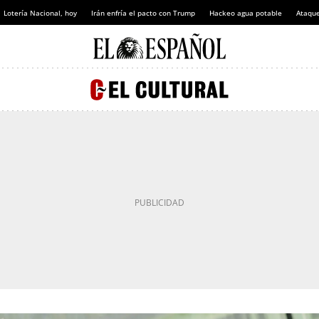
Lotería Nacional, hoy
Irán enfría el pacto con Trump
Hackeo agua potable
Ataque