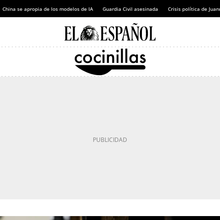
China se apropia de los modelos de IA
Guardia Civil asesinada
Crisis política de Ju