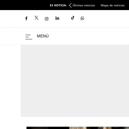
ES NOTICIA:
Últimas noticias
Mapa de noticias