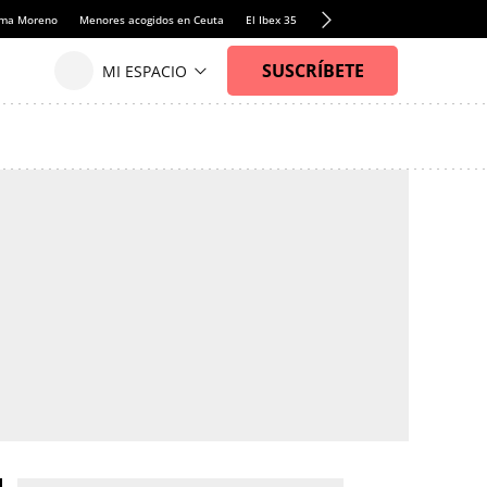
anma Moreno
Menores acogidos en Ceuta
El Ibex 35
Llamadas de alerta Sánchez