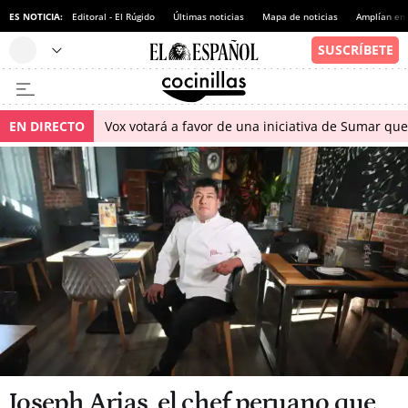
ES NOTICIA:
Editoral - El Rúgido
Últimas noticias
Mapa de noticias
Amplían en
EN DIRECTO
Vox votará a favor de una iniciativa de Sumar qu
Joseph Arias, el chef peruano que