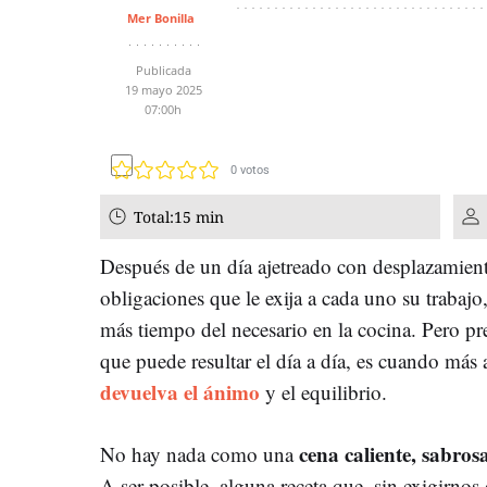
Mer Bonilla
Publicada
19 mayo 2025
07:00h
0
votos
Total:
15 min
Después de un día ajetreado con desplazamient
obligaciones que le exija a cada uno su trabajo
más tiempo del necesario en la cocina. Pero pr
que puede resultar el día a día, es cuando má
devuelva el ánimo
y el equilibrio.
cena caliente, sabros
No hay nada como una
A ser posible, alguna receta que, sin exigirnos