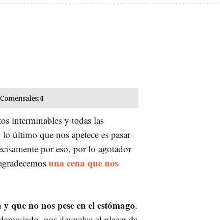
Comensales:
4
os interminables y todas las
, lo último que nos apetece es pasar
ecisamente por eso, por lo agotador
una cena que nos
s agradecemos
a y que no nos pese en el estómago
.
 demasiado, nos devuelva el placer de