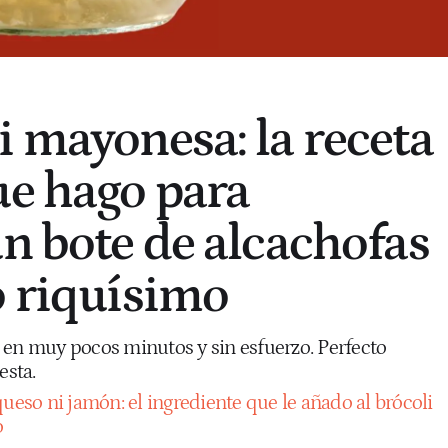
i mayonesa: la receta
ue hago para
un bote de alcachofas
o riquísimo
 en muy pocos minutos y sin esfuerzo. Perfecto
esta.
ueso ni jamón: el ingrediente que le añado al brócoli
o