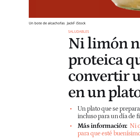
Un bote de alcachofas
JackF
iStock
SALUDABLES
Ni limón n
proteica q
convertir 
en un plat
Un plato que se prepara
incluso para un día de fi
Más información:
Ni q
para que esté buenísim