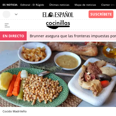
ES NOTICIA:
Editoral - El Rúgido
Últimas noticias
Mapa de noticias
Clamor inte
EN DIRECTO
Brunner asegura que las fronteras impuestas por I
Cocido Madrileño