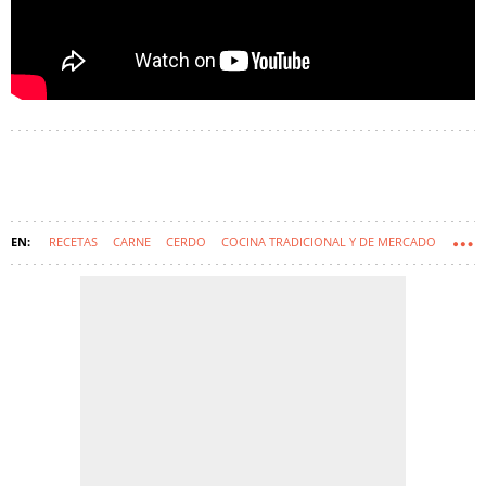
RECETAS
CARNE
CERDO
COCINA TRADICIONAL Y DE MERCADO
FIDEOS
GARBANZOS
PATATAS
POLLO
PUERRO
TERNERA
VIDEORRECETA
ZANAHORIA