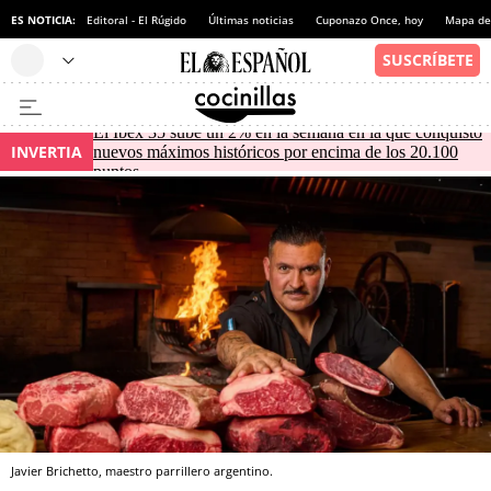
ES NOTICIA:
Editoral - El Rúgido
Últimas noticias
Cuponazo Once, hoy
Mapa de 
El Ibex 35 sube un 2% en la semana en la que conquistó
INVERTIA
nuevos máximos históricos por encima de los 20.100
puntos
Javier Brichetto, maestro parrillero argentino.