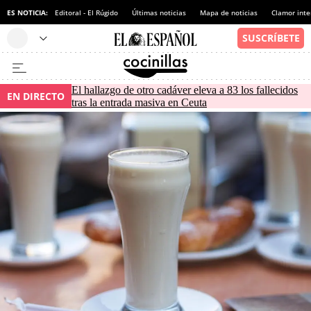
ES NOTICIA:
Editoral - El Rúgido
Últimas noticias
Mapa de noticias
Clamor inte
El hallazgo de otro cadáver eleva a 83 los fallecidos
EN DIRECTO
tras la entrada masiva en Ceuta