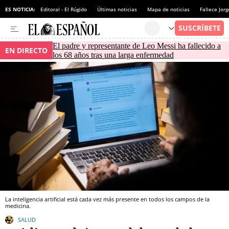
ES NOTICIA:
Editoral - El Rúgido
Últimas noticias
Mapa de noticias
Fallece Jor
El padre y representante de Leo Messi ha fallecido a
EN DIRECTO
los 68 años tras una larga enfermedad
La inteligencia artificial está cada vez más presente en todos los campos de la
medicina.
SALUD