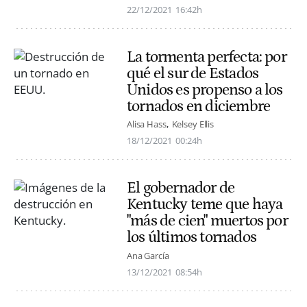
22/12/2021
16:42h
La tormenta perfecta: por
qué el sur de Estados
Unidos es propenso a los
tornados en diciembre
Alisa Hass
Kelsey Ellis
18/12/2021
00:24h
El gobernador de
Kentucky teme que haya
"más de cien" muertos por
los últimos tornados
Ana García
13/12/2021
08:54h