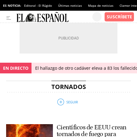
ES NOTICIA:
Editoral - El Rúgido
Últimas noticias
Mapa de noticias
Clamor inte
EN DIRECTO
El hallazgo de otro cadáver eleva a 83 los falleci
TORNADOS
Científicos de EEUU crean
tornados de fuego para