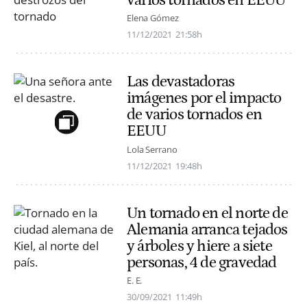
varios tornados en EEUU
Elena Gómez
11/12/2021
21:58h
Las devastadoras
imágenes por el impacto
de varios tornados en
EEUU
Lola Serrano
11/12/2021
19:48h
Un tornado en el norte de
Alemania arranca tejados
y árboles y hiere a siete
personas, 4 de gravedad
E. E.
30/09/2021
11:49h