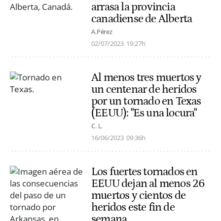
arrasa la provincia
canadiense de Alberta
A.Pérez
02/07/2023
19:27h
Al menos tres muertos y
un centenar de heridos
por un tornado en Texas
(EEUU): "Es una locura"
C. L.
16/06/2023
09:36h
Los fuertes tornados en
EEUU dejan al menos 26
muertos y cientos de
heridos este fin de
semana