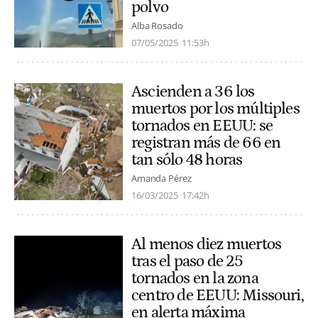
polvo
Alba Rosado
07/05/2025
11:53h
Ascienden a 36 los
muertos por los múltiples
tornados en EEUU: se
registran más de 66 en
tan sólo 48 horas
Amanda Pérez
16/03/2025
17:42h
Al menos diez muertos
tras el paso de 25
tornados en la zona
centro de EEUU: Missouri,
en alerta máxima