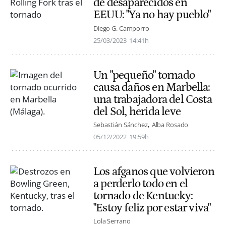
de desaparecidos en
EEUU: "Ya no hay pueblo"
Diego G. Camporro
25/03/2023
14:41h
Un "pequeño" tornado
causa daños en Marbella:
una trabajadora del Costa
del Sol, herida leve
Sebastián Sánchez
Alba Rosado
05/12/2022
19:59h
Los afganos que volvieron
a perderlo todo en el
tornado de Kentucky:
"Estoy feliz por estar viva"
Lola Serrano