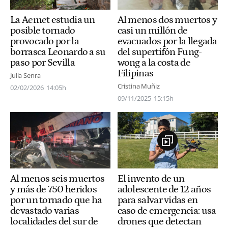
La Aemet estudia un
Al menos dos muertos y
posible tornado
casi un millón de
provocado por la
evacuados por la llegada
borrasca Leonardo a su
del supertifón Fung-
paso por Sevilla
wong a la costa de
Filipinas
Julia Senra
Cristina Muñiz
02/02/2026
14:05h
09/11/2025
15:15h
El invento de un
Al menos seis muertos
adolescente de 12 años
y más de 750 heridos
para salvar vidas en
por un tornado que ha
caso de emergencia: usa
devastado varias
drones que detectan
localidades del sur de