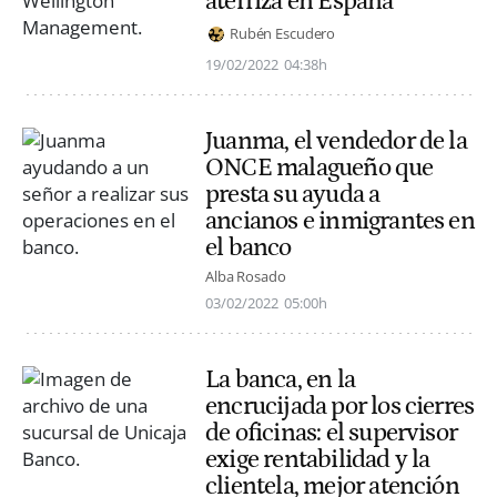
aterriza en España
Rubén Escudero
19/02/2022
04:38h
Juanma, el vendedor de la
ONCE malagueño que
presta su ayuda a
ancianos e inmigrantes en
el banco
Alba Rosado
03/02/2022
05:00h
La banca, en la
encrucijada por los cierres
de oficinas: el supervisor
exige rentabilidad y la
clientela, mejor atención