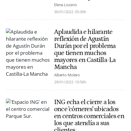
Elena Lozano
30/01/2022
05:30h
Aplaudida e hilarante
reflexión de Agustín
Durán por el problema
que tienen muchos
mayores en Castilla-La
Mancha
Alberto Molero
29/01/2022
10:56h
ING echa el cierre a los
once 'córneres' ubicados
en centros comerciales en
los que atendía a sus
clientes