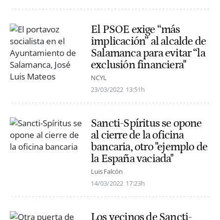
El PSOE exige “más
implicación” al alcalde de
Salamanca para evitar “la
exclusión financiera"
NCYL
23/03/2022
13:51h
Sancti-Spíritus se opone
al cierre de la oficina
bancaria, otro "ejemplo de
la España vaciada"
Luis Falcón
14/03/2022
17:23h
Los vecinos de Sancti-