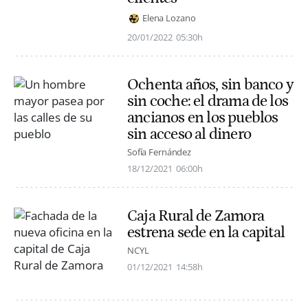
Elena Lozano
20/01/2022
05:30h
Ochenta años, sin banco y
sin coche: el drama de los
ancianos en los pueblos
sin acceso al dinero
Sofía Fernández
18/12/2021
06:00h
Caja Rural de Zamora
estrena sede en la capital
NCYL
01/12/2021
14:58h