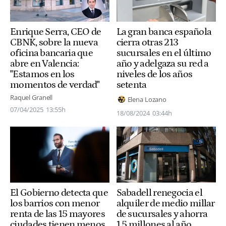
Enrique Serra, CEO de
La gran banca española
CBNK, sobre la nueva
cierra otras 213
oficina bancaria que
sucursales en el último
abre en Valencia:
año y adelgaza su red a
"Estamos en los
niveles de los años
momentos de verdad"
setenta
Raquel Granell
Elena Lozano
07/04/2025
13:55h
18/08/2024
03:44h
El Gobierno detecta que
Sabadell renegocia el
los barrios con menor
alquiler de medio millar
renta de las 15 mayores
de sucursales y ahorra
ciudades tienen menos
1,5 millones al año