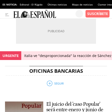
ES NOTICIA:
Editoral - El Rúgido
Últimas noticias
Mapa de noticias
Clamor inte
URGENTE
Italia ve "desproporcionada" la reacción de Sánchez 
OFICINAS BANCARIAS
El juicio del 'caso Popular'
será entre enero y junio de