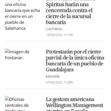
Spíritus harán una
cencerrada contra el
cierre de la sucursal
bancaria
Luis Falcón
13/03/2022
11:14h
Protestarán por el cierre
parcial de la única oficina
bancaria de un pueblo de
Guadalajara
Edcm/Efe
07/03/2022
11:29h
La gestora americana
Wellington Management