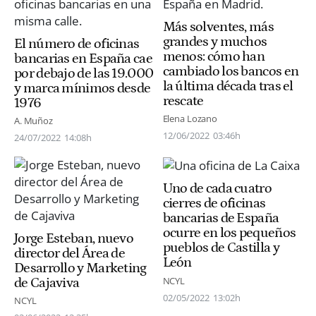
Más solventes, más
grandes y muchos
El número de oficinas
menos: cómo han
bancarias en España cae
cambiado los bancos en
por debajo de las 19.000
la última década tras el
y marca mínimos desde
rescate
1976
Elena Lozano
A. Muñoz
12/06/2022
03:46h
24/07/2022
14:08h
Uno de cada cuatro
cierres de oficinas
bancarias de España
ocurre en los pequeños
Jorge Esteban, nuevo
pueblos de Castilla y
director del Área de
León
Desarrollo y Marketing
NCYL
de Cajaviva
02/05/2022
13:02h
NCYL