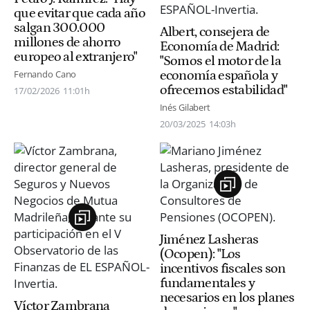
que evitar que cada año
salgan 300.000
Albert, consejera de
millones de ahorro
Economía de Madrid:
europeo al extranjero"
"Somos el motor de la
economía española y
Fernando Cano
ofrecemos estabilidad"
17/02/2026
11:01h
Inés Gilabert
20/03/2025
14:03h
Jiménez Lasheras
(Ocopen): "Los
incentivos fiscales son
fundamentales y
necesarios en los planes
Víctor Zambrana