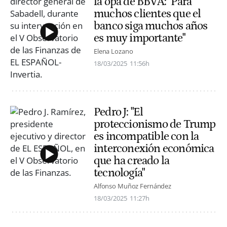
la opa de BBVA: "Para
muchos clientes que el
banco siga muchos años
es muy importante"
Elena Lozano
18/03/2025
11:56h
Pedro J: "El
proteccionismo de Trump
es incompatible con la
interconexión económica
que ha creado la
tecnología"
Alfonso Muñoz Fernández
18/03/2025
11:27h