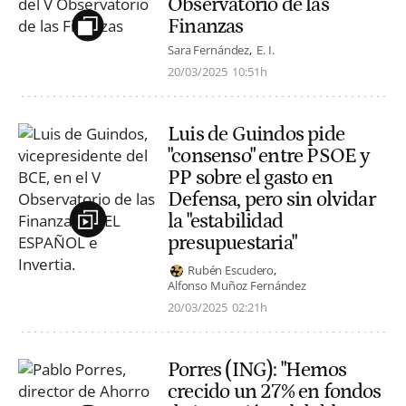
Observatorio de las
Finanzas
Sara Fernández
E. I.
20/03/2025
10:51h
Luis de Guindos pide
"consenso" entre PSOE y
PP sobre el gasto en
Defensa, pero sin olvidar
la "estabilidad
presupuestaria"
Rubén Escudero
Alfonso Muñoz Fernández
20/03/2025
02:21h
Porres (ING): "Hemos
crecido un 27% en fondos