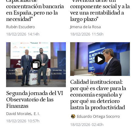
concentración bancaria
componente social y a la
en España, pero no la
vez una rentabilidad a
necesidad"
largo plazo"
Rubén Escudero
Jimena de la Rosa
18/02/2026
14:14h
18/02/2026
11:56h
Calidad institucional:
por qué es clave para la
Segunda jornada del VI
economía española y
Observatorio de las
por qué su deterioro
Finanzas
lastra la productividad
David Morales
E. I.
Eduardo Ortega Socorro
18/02/2026
10:57h
18/02/2026
02:40h