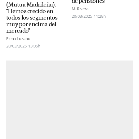
de pensiones"
(Mutua Madrileña):
M. Rivera
"Hemos crecido en
20/03/2025
11:28h
todos los segmentos
muy por encima del
mercado"
Elena Lozano
20/03/2025
13:05h