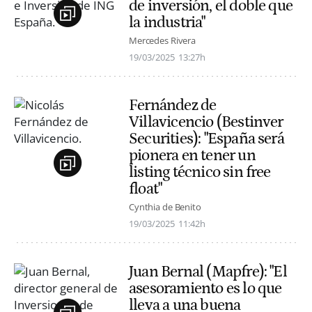
de inversión, el doble que
la industria"
Mercedes Rivera
19/03/2025
13:27h
Fernández de
Villavicencio (Bestinver
Securities): "España será
pionera en tener un
listing técnico sin free
float"
Cynthia de Benito
19/03/2025
11:42h
Juan Bernal (Mapfre): "El
asesoramiento es lo que
lleva a una buena