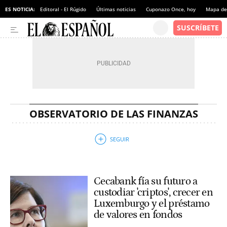
ES NOTICIA:
Editoral - El Rúgido
Últimas noticias
Cuponazo Once, hoy
Mapa de 
OBSERVATORIO DE LAS FINANZAS
Cecabank fía su futuro a
custodiar 'criptos', crecer en
Luxemburgo y el préstamo
de valores en fondos