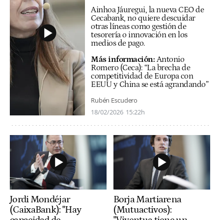
Ainhoa Jáuregui, la nueva CEO de
Cecabank, no quiere descuidar
otras líneas como gestión de
tesorería o innovación en los
medios de pago.
Más información:
Antonio
Romero (Ceca): “La brecha de
competitividad de Europa con
EEUU y China se está agrandando”
Rubén Escudero
18/02/2026
15:22h
Jordi Mondéjar
Borja Martiarena
(CaixaBank): "Hay
(Mutuactivos):
capacidad de
"Viventua tiene un