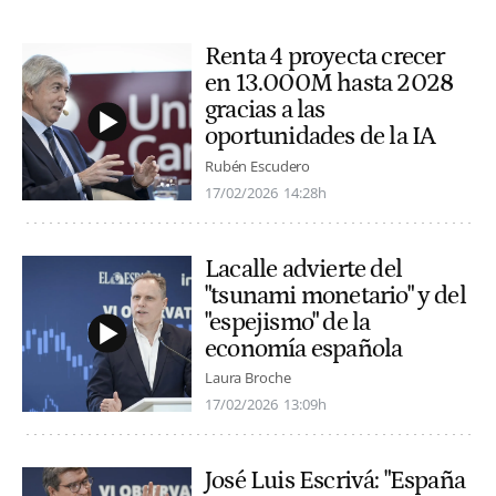
Renta 4 proyecta crecer
en 13.000M hasta 2028
gracias a las
oportunidades de la IA
Rubén Escudero
17/02/2026
14:28h
Lacalle advierte del
"tsunami monetario" y del
"espejismo" de la
economía española
Laura Broche
17/02/2026
13:09h
José Luis Escrivá: "España