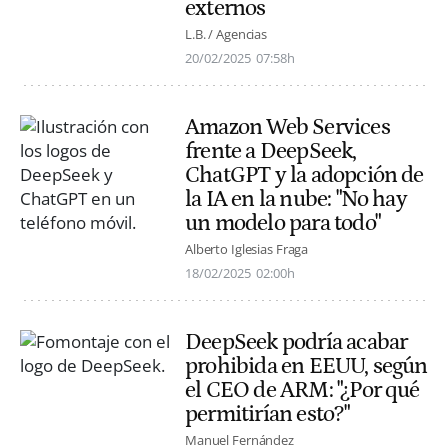
externos
L.B. / Agencias
20/02/2025
07:58h
Amazon Web Services
frente a DeepSeek,
ChatGPT y la adopción de
la IA en la nube: "No hay
un modelo para todo"
Alberto Iglesias Fraga
18/02/2025
02:00h
DeepSeek podría acabar
prohibida en EEUU, según
el CEO de ARM: "¿Por qué
permitirían esto?"
Manuel Fernández