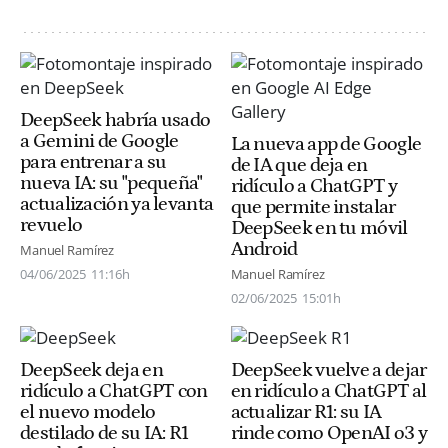
DeepSeek habría usado
a Gemini de Google
La nueva app de Google
para entrenar a su
de IA que deja en
nueva IA: su "pequeña"
ridículo a ChatGPT y
actualización ya levanta
que permite instalar
revuelo
DeepSeek en tu móvil
Android
Manuel Ramírez
04/06/2025
11:16h
Manuel Ramírez
02/06/2025
15:01h
DeepSeek deja en
DeepSeek vuelve a dejar
ridículo a ChatGPT con
en ridículo a ChatGPT al
el nuevo modelo
actualizar R1: su IA
destilado de su IA: R1
rinde como OpenAI o3 y