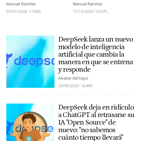
Manuel Ramírez
Manuel Ramírez
07/01/2026
17:04h
11/12/2025
13:57h
DeepSeek lanza un nuevo
modelo de inteligencia
artificial que cambia la
manera en que se entrena
y responde
Alvarez del Vayo
29/09/2025
16:46h
DeepSeek deja en ridículo
a ChatGPT al retrasarse su
IA "Open Source" de
nuevo: "no sabemos
cuánto tiempo llevará"