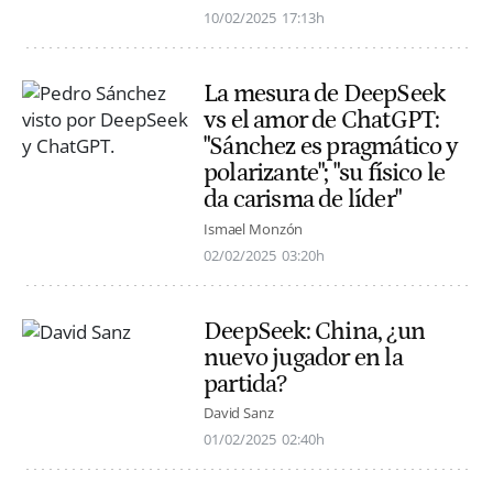
10/02/2025
17:13h
La mesura de DeepSeek
vs el amor de ChatGPT:
"Sánchez es pragmático y
polarizante"; "su físico le
da carisma de líder"
Ismael Monzón
02/02/2025
03:20h
DeepSeek: China, ¿un
nuevo jugador en la
partida?
David Sanz
01/02/2025
02:40h