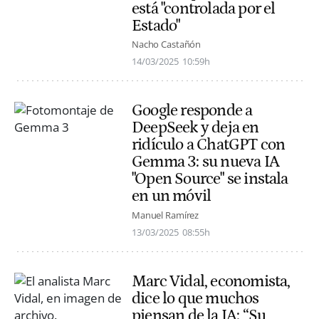
está "controlada por el
Estado"
Nacho Castañón
14/03/2025
10:59h
Google responde a
DeepSeek y deja en
ridículo a ChatGPT con
Gemma 3: su nueva IA
"Open Source" se instala
en un móvil
Manuel Ramírez
13/03/2025
08:55h
Marc Vidal, economista,
dice lo que muchos
piensan de la IA: “Su