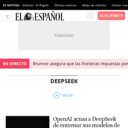
ES NOTICIA:
Editoral - El Rúgido
Últimas noticias
Mapa de noticias
Clamor inte
EN DIRECTO
Brunner asegura que las fronteras impuestas por I
DEEPSEEK
OpenAI acusa a DeepSeek
de entrenar sus modelos de