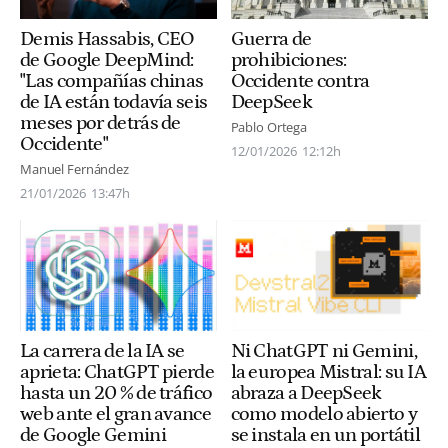
Guerra de
Demis Hassabis, CEO
prohibiciones:
de Google DeepMind:
Occidente contra
"Las compañías chinas
DeepSeek
de IA están todavía seis
meses por detrás de
Pablo Ortega
Occidente"
12/01/2026
12:12h
Manuel Fernández
21/01/2026
13:47h
La carrera de la IA se
Ni ChatGPT ni Gemini,
aprieta: ChatGPT pierde
la europea Mistral: su IA
hasta un 20 % de tráfico
abraza a DeepSeek
web ante el gran avance
como modelo abierto y
de Google Gemini
se instala en un portátil