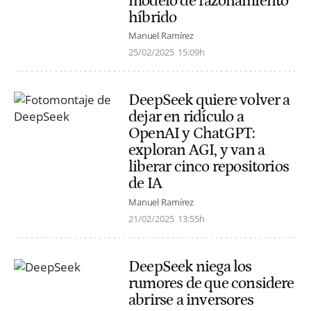
modelo de razonamiento
híbrido
Manuel Ramírez
25/02/2025
15:09h
DeepSeek quiere volver a
dejar en ridículo a
OpenAI y ChatGPT:
exploran AGI, y van a
liberar cinco repositorios
de IA
Manuel Ramírez
21/02/2025
13:55h
DeepSeek niega los
rumores de que considere
abrirse a inversores