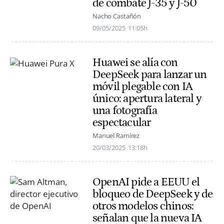
de combate J-35 y J-50
Nacho Castañón
09/05/2025
11:05h
Huawei se alía con
DeepSeek para lanzar un
móvil plegable con IA
único: apertura lateral y
una fotografía
espectacular
Manuel Ramírez
20/03/2025
13:18h
OpenAI pide a EEUU el
bloqueo de DeepSeek y de
otros modelos chinos:
señalan que la nueva IA