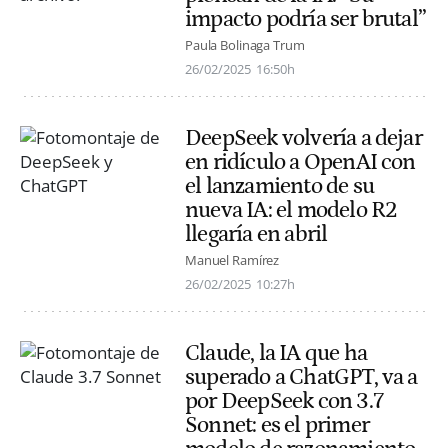
impacto podría ser brutal”
Paula Bolinaga Trum
26/02/2025
16:50h
DeepSeek volvería a dejar
en ridículo a OpenAI con
el lanzamiento de su
nueva IA: el modelo R2
llegaría en abril
Manuel Ramírez
26/02/2025
10:27h
Claude, la IA que ha
superado a ChatGPT, va a
por DeepSeek con 3.7
Sonnet: es el primer