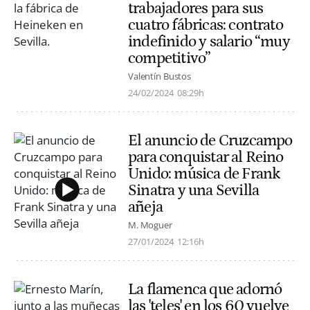
trabajadores para sus
cuatro fábricas: contrato
indefinido y salario “muy
competitivo”
Valentín Bustos
24/02/2024
08:29h
El anuncio de Cruzcampo
para conquistar al Reino
Unido: música de Frank
Sinatra y una Sevilla
añeja
M. Moguer
27/01/2024
12:16h
La flamenca que adornó
las 'teles' en los 60 vuelve