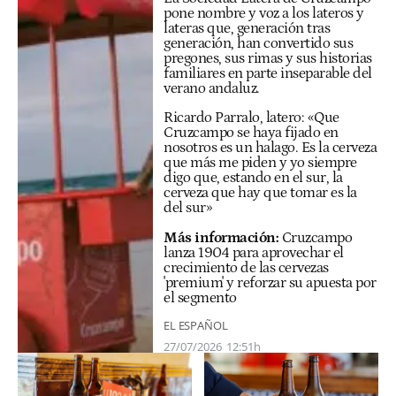
pone nombre y voz a los lateros y
lateras que, generación tras
generación, han convertido sus
pregones, sus rimas y sus historias
familiares en parte inseparable del
verano andaluz.
Ricardo Parralo, latero: «Que
Cruzcampo se haya fijado en
nosotros es un halago. Es la cerveza
que más me piden y yo siempre
digo que, estando en el sur, la
cerveza que hay que tomar es la
del sur»
Más información:
Cruzcampo
lanza 1904 para aprovechar el
crecimiento de las cervezas
'premium' y reforzar su apuesta por
el segmento
EL ESPAÑOL
27/07/2026
12:51h