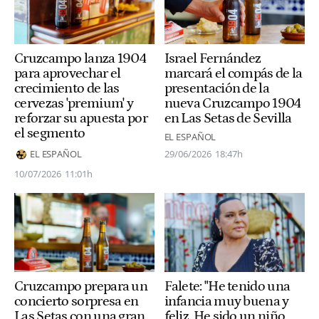
Israel Fernández
Cruzcampo lanza 1904
marcará el compás de la
para aprovechar el
presentación de la
crecimiento de las
nueva Cruzcampo 1904
cervezas 'premium' y
en Las Setas de Sevilla
reforzar su apuesta por
el segmento
EL ESPAÑOL
29/06/2026
18:47h
EL ESPAÑOL
10/07/2026
11:01h
Cruzcampo prepara un
Falete: "He tenido una
concierto sorpresa en
infancia muy buena y
Las Setas con una gran
feliz. He sido un niño