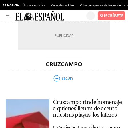
ES NOTICIA:
Últimas noticias
Mapa de noticias
China se apropia de los modelos d
CRUZCAMPO
Cruzcampo rinde homenaje
a quienes llenan de acento
nuestras playas: los lateros
La Sociedad Latera de Cruzcampo