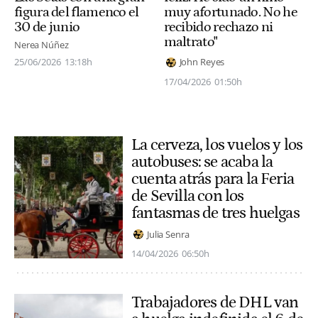
figura del flamenco el
muy afortunado. No he
30 de junio
recibido rechazo ni
maltrato"
Nerea Núñez
25/06/2026
13:18h
John Reyes
17/04/2026
01:50h
La cerveza, los vuelos y los
autobuses: se acaba la
cuenta atrás para la Feria
de Sevilla con los
fantasmas de tres huelgas
Julia Senra
14/04/2026
06:50h
Trabajadores de DHL van