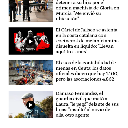
detener a su hijo por el
crimen machista de Gloria en
Murcia: "Me envió su
ubicación"
El Cártel de Jalisco se asienta
en la costa catalana con
'cocineros' de metanfetamina
disuelta en líquido: "Llevan
aquí tres años"
El caos de la contabilidad de
menas en Ceuta: los datos
oficiales dicen que hay 1.100,
pero las asociaciones 4.862
Dámaso Fernández, el
guardia civil que mató a
Laura, "le pegó" delante de sus
hijas: "insultó" al novio de
ella, otro agente