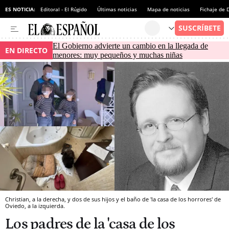
ES NOTICIA:
Editoral - El Rúgido
Últimas noticias
Mapa de noticias
Fichaje de
El Gobierno advierte un cambio en la llegada de
EN DIRECTO
menores: muy pequeños y muchas niñas
Christian, a la derecha, y dos de sus hijos y el baño de 'la casa de los horrores' de
Oviedo, a la izquierda.
Los padres de la 'casa de los