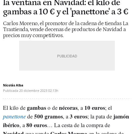
la ventana en Navidad: el kilo de
gambas a 10 € y el 'panettone' a 3 €
Carlos Moreno, el promotor de la cadena de tiendas La
Trastienda, vende decenas de productos de Navidad a
precios muy competitivos.
Nicolás Alba
Publicada
20 diciembre 2023
02:13h
gambas
nécoras
10 euros
El kilo de
o de
, a
; el
500 gramos
3 euros
jamón
panettone
de
, a
; la pata de
ibérico
80 euros
, a
… La cesta de la compra de
Navidad
Carlos Moreno
que vende
en la cadena de