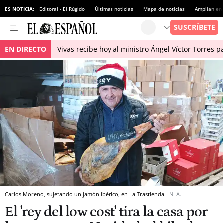
ES NOTICIA:
Editoral - El Rúgido
Últimas noticias
Mapa de noticias
Amplían en
EN DIRECTO
Vivas recibe hoy al ministro Ángel Víctor Torres p
Carlos Moreno, sujetando un jamón ibérico, en La Trastienda.
N. A.
El 'rey del low cost' tira la casa por