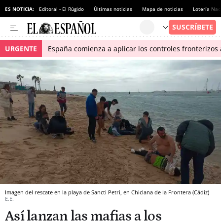
ES NOTICIA:
Editoral - El Rúgido
Últimas noticias
Mapa de noticias
Lotería Nac
URGENTE
España comienza a aplicar los controles fronterizos a
Imagen del rescate en la playa de Sancti Petri, en Chiclana de la Frontera (Cádiz)
E.E.
Así lanzan las mafias a los