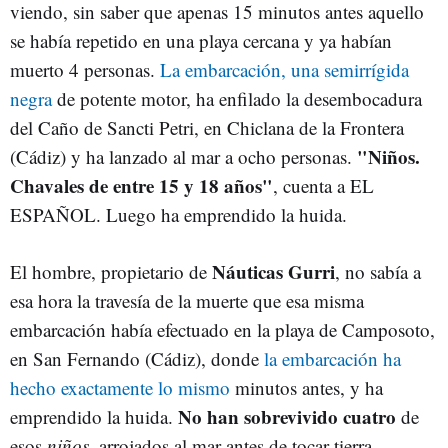
viendo, sin saber que apenas 15 minutos antes aquello
se había repetido en una playa cercana y ya habían
muerto 4 personas.
La embarcación, una semirrígida
negra
de potente motor, ha enfilado la desembocadura
del Caño de Sancti Petri, en Chiclana de la Frontera
"Niños.
(Cádiz) y ha lanzado al mar a ocho personas.
Chavales de entre 15 y 18 años"
, cuenta a EL
ESPAÑOL. Luego ha emprendido la huida.
Náuticas Gurri
El hombre, propietario de
, no sabía a
esa hora la travesía de la muerte que esa misma
embarcación había efectuado en la playa de Camposoto,
en San Fernando (Cádiz), donde
la embarcación ha
hecho exactamente lo mismo
minutos antes, y ha
No han sobrevivido cuatro
emprendido la huida.
de
esos
niños,
arrojados al mar antes de tocar tierra.