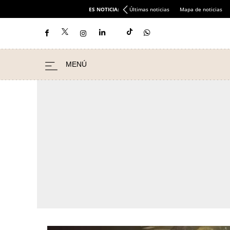
ES NOTICIA:
Últimas noticias
Mapa de noticias