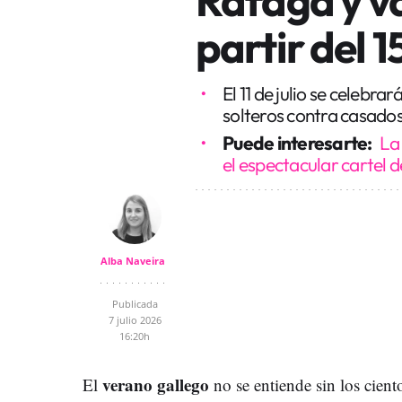
partir del 15
El 11 de julio se celebra
solteros contra casado
Puede interesarte:
La
el espectacular cartel d
Alba Naveira
Publicada
7 julio 2026
16:20h
verano gallego
El
no se entiende sin los ciento