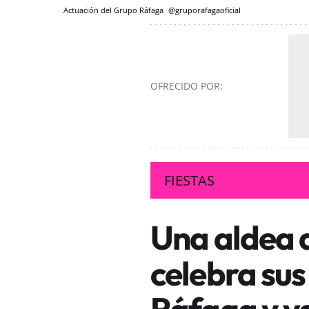
Actuación del Grupo Ráfaga
@gruporafagaoficial
OFRECIDO POR:
FIESTAS
Una aldea d
celebra sus
Ráfaga y v