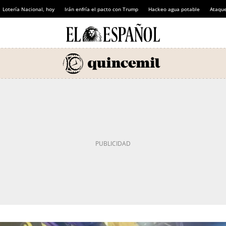
Lotería Nacional, hoy
Irán enfría el pacto con Trump
Hackeo agua potable
Ataque