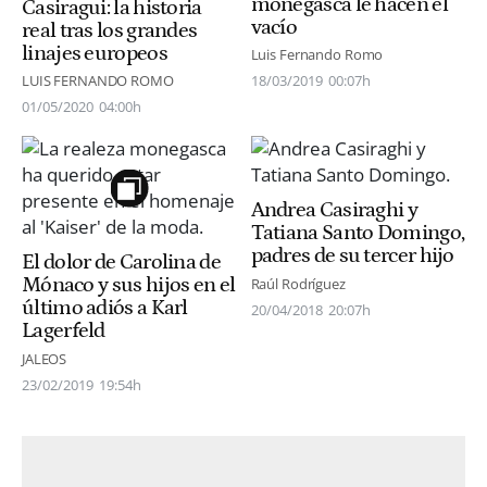
monegasca le hacen el
Casiragui: la historia
vacío
real tras los grandes
linajes europeos
Luis Fernando Romo
LUIS FERNANDO ROMO
18/03/2019
00:07h
01/05/2020
04:00h
Andrea Casiraghi y
Tatiana Santo Domingo,
padres de su tercer hijo
El dolor de Carolina de
Mónaco y sus hijos en el
Raúl Rodríguez
último adiós a Karl
20/04/2018
20:07h
Lagerfeld
JALEOS
23/02/2019
19:54h