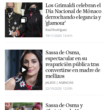
Los Grimaldi celebran el
Día Nacional de Mónaco
derrochando elegancia y
'glamour'
Raúl Rodríguez
19/11/2020
13:41h
Sassa de Osma,
espectacular en su
reaparición pública tras
convertirse en madre de
mellizos
JALEOS | AGENCIAS
22/10/2020
12:03h
Sassa de Osma y