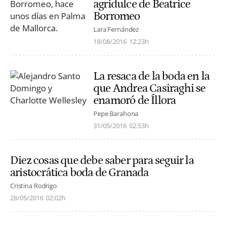
agridulce de Beatrice
Borromeo
Lara Fernández
18/08/2016
12:23h
La resaca de la boda en la
que Andrea Casiraghi se
enamoró de Íllora
Pepe Barahona
31/05/2016
02:53h
Diez cosas que debe saber para seguir la
aristocrática boda de Granada
Cristina Rodrigo
28/05/2016
02:02h