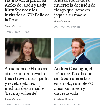
años después de su
Hannover, la princesa
muerte: la decisión de
Akiko de Japón y Lady
riesgo que pone en
Kitty Spencer: los
jaque a su madre
invitados al 70º Baile de
la Rosa
Alina Varela
Alina Varela
25/07/2025
16:51h
22/03/2026
11:00h
Alexandra de Hannover
Andrea Casiraghi, el
ofrece una entrevista
príncipe díscolo que
tras el revés de su padre
salió con una actriz
y revela detalles
española, cumple 40
inéditos de su madre:
años: su nueva y
"Es muy valiente"
discreta vida
Alina Varela
Cristina Brunetti
22/03/2025
14:08h
08/06/2024
02:52h