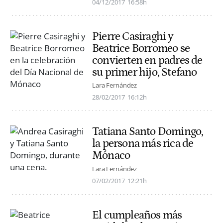
04/12/2017
16:58h
Pierre Casiraghi y
Beatrice Borromeo se
convierten en padres de
su primer hijo, Stefano
Lara Fernández
28/02/2017
16:12h
Tatiana Santo Domingo,
la persona más rica de
Mónaco
Lara Fernández
07/02/2017
12:21h
El cumpleaños más