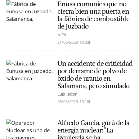
Enusa comunica que no
cierra bien una puerta en
la fábrica de combustible
de Juzbado
NCYL
21/06/2023
18:03h
Un accidente de criticidad
por derrame de polvo de
óxido de uranio en
Salamana, pero simulado
Luis Falcón
05/05/2023
15:10h
Alfredo García, gurú de la
energía nuclear: "La
izquierda se ha