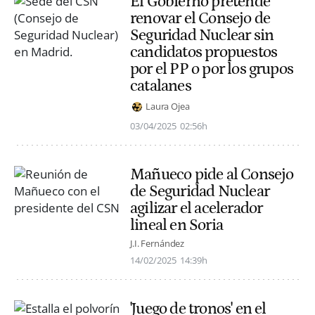
El Gobierno pretende
renovar el Consejo de
Seguridad Nuclear sin
candidatos propuestos
por el PP o por los grupos
catalanes
Laura Ojea
03/04/2025
02:56h
Mañueco pide al Consejo
de Seguridad Nuclear
agilizar el acelerador
lineal en Soria
J.I. Fernández
14/02/2025
14:39h
'Juego de tronos' en el