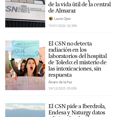
de la vida útil de la central
de Almaraz
Laura Ojea
15/01/2026
02:39h
El CSN no detecta
radiación en los
laboratorios del hospital
de Toledo: el misterio de
las intoxicaciones, sin
respuesta
Álvaro de la Paz
19/12/2025
05:00h
El CSN pide a Iberdrola,
Endesa y Naturgy datos