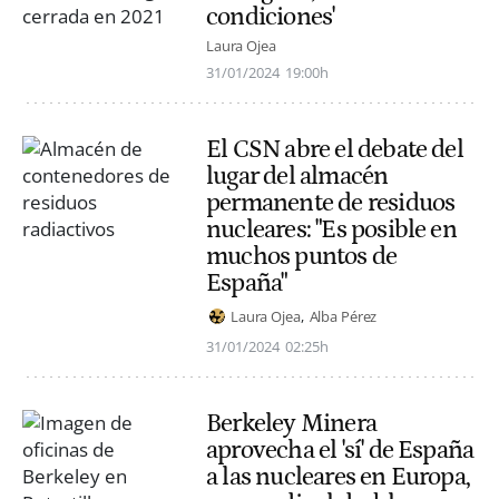
condiciones'
Laura Ojea
31/01/2024
19:00h
El CSN abre el debate del
lugar del almacén
permanente de residuos
nucleares: "Es posible en
muchos puntos de
España"
Laura Ojea
Alba Pérez
31/01/2024
02:25h
Berkeley Minera
aprovecha el 'sí' de España
a las nucleares en Europa,