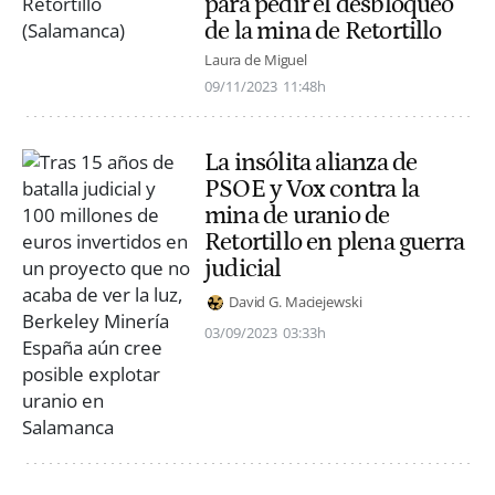
para pedir el desbloqueo
de la mina de Retortillo
Laura de Miguel
09/11/2023
11:48h
La insólita alianza de
PSOE y Vox contra la
mina de uranio de
Retortillo en plena guerra
judicial
David G. Maciejewski
03/09/2023
03:33h