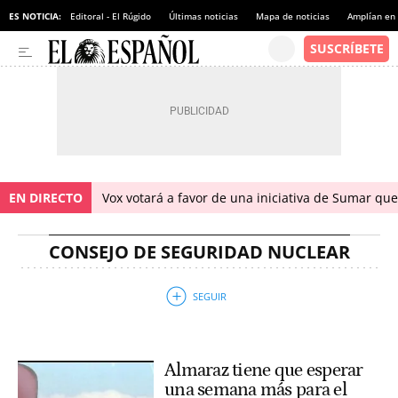
ES NOTICIA:
Editoral - El Rúgido
Últimas noticias
Mapa de noticias
Amplían en
EN DIRECTO
Vox votará a favor de una iniciativa de Sumar qu
CONSEJO DE SEGURIDAD NUCLEAR
Almaraz tiene que esperar
una semana más para el