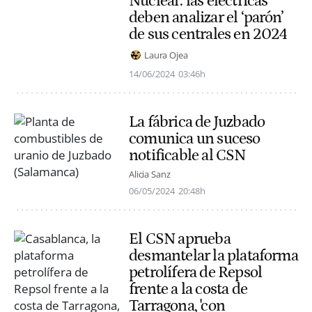
Nuclear: las eléctricas
deben analizar el ‘parón’
de sus centrales en 2024
Laura Ojea
14/06/2024
03:46h
La fábrica de Juzbado
comunica un suceso
notificable al CSN
Alicia Sanz
06/05/2024
20:48h
El CSN aprueba
desmantelar la plataforma
petrolífera de Repsol
frente a la costa de
Tarragona, 'con