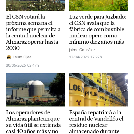
El CSN votará la
Luz verde para Juzbado:
próxima semana el
el CSN avala que la
informe que permita a
fábrica de combustible
la central nuclear de
nuclear opere como
Almaraz operar hasta
mínimo diez años más
2030
Jaime González
17/04/2026
17:27h
Laura Ojea
30/06/2026
03:47h
Los operadores de
España repatriará a la
Almaraz plantean que
central de Vandellós el
su vida útil se extienda
residuo nuclear
casi 40 años más y no
almacenado durante