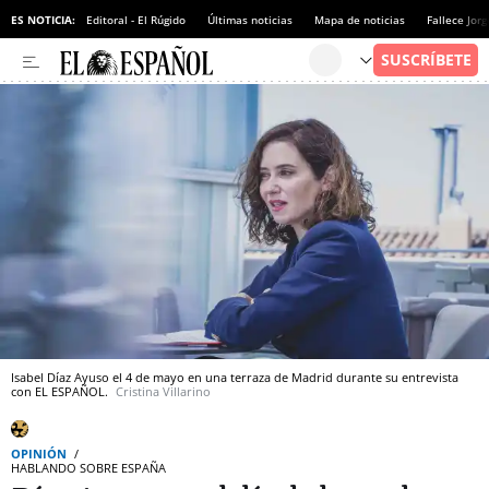
ES NOTICIA:
Editoral - El Rúgido
Últimas noticias
Mapa de noticias
Fallece Jor
Isabel Díaz Ayuso el 4 de mayo en una terraza de Madrid durante su entrevista
con EL ESPAÑOL.
Cristina Villarino
OPINIÓN
HABLANDO SOBRE ESPAÑA