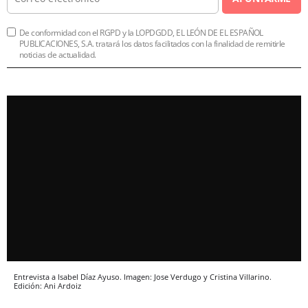
De conformidad con el RGPD y la LOPDGDD, EL LEÓN DE EL ESPAÑOL
PUBLICACIONES, S.A. tratará los datos facilitados con la finalidad de remitirle
noticias de actualidad.
Entrevista a Isabel Díaz Ayuso. Imagen: Jose Verdugo y Cristina Villarino.
Edición: Ani Ardoiz