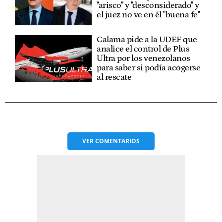
"arisco" y "desconsiderado" y
el juez no ve en él "buena fe"
Calama pide a la UDEF que
analice el control de Plus
Ultra por los venezolanos
para saber si podía acogerse
al rescate
VER
COMENTARIOS