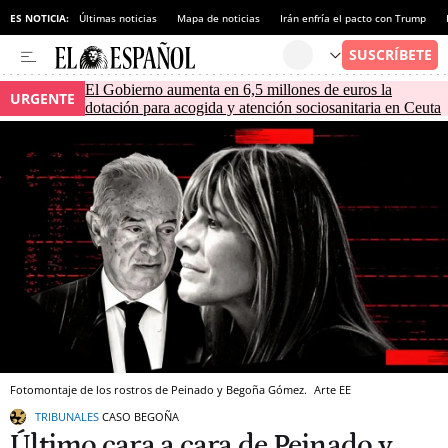
ES NOTICIA:
Últimas noticias
Mapa de noticias
Irán enfría el pacto con Trump
El Gobierno aumenta en 6,5 millones de euros la
URGENTE
dotación para acogida y atención sociosanitaria en Ceuta
Fotomontaje de los rostros de Peinado y Begoña Gómez.
Arte EE
TRIBUNALES
CASO BEGOÑA
Último cara a cara de Peinado y