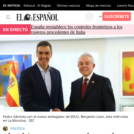
ES NOTICIA:
Editoral - El Rúgido
Últimas noticias
Mapa de noticias
Lotería Nac
España reestablece los controles fronterizos a los
EN DIRECTO
viajeros procedentes de Italia
Pedro Sánchez con el nuevo embajador de EEUU, Benjamin Leon, este miércoles
en La Moncloa.
SEC
POLÍTICA