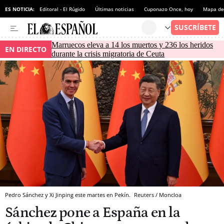
ES NOTICIA:
Editoral - El Rúgido
Últimas noticias
Cuponazo Once, hoy
Mapa de 
Marruecos eleva a 14 los muertos y 236 los heridos
EN DIRECTO
durante la crisis migratoria de Ceuta
Pedro Sánchez y Xi Jinping este martes en Pekín.
Reuters / Moncloa
Sánchez pone a España en la