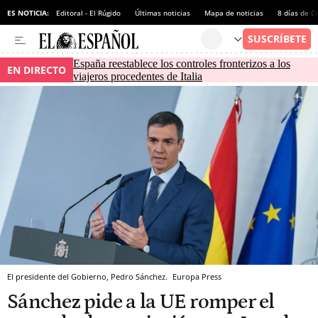
ES NOTICIA:
Editoral - El Rúgido
Últimas noticias
Mapa de noticias
8 días de C
España reestablece los controles fronterizos a los
EN DIRECTO
viajeros procedentes de Italia
El presidente del Gobierno, Pedro Sánchez.
Europa Press
Sánchez pide a la UE romper el