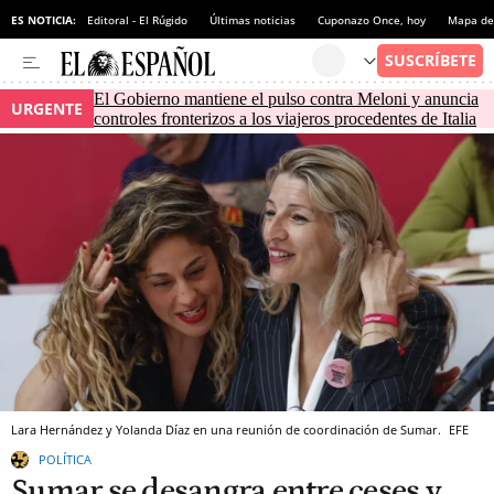
ES NOTICIA:
Editoral - El Rúgido
Últimas noticias
Cuponazo Once, hoy
Mapa de 
El Gobierno mantiene el pulso contra Meloni y anuncia
URGENTE
controles fronterizos a los viajeros procedentes de Italia
Lara Hernández y Yolanda Díaz en una reunión de coordinación de Sumar.
EFE
POLÍTICA
Sumar se desangra entre ceses y