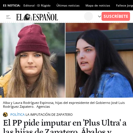
ES NOTICIA:
Editoral - El Rúgido
Últimas noticias
Mapa de noticias
Fallece Jor
Alba y Laura Rodríguez Espinosa, hijas del expresidente del Gobierno José Luis
Rodríguez Zapatero.
Agencias
POLÍTICA
LA IMPUTACIÓN DE ZAPATERO
El PP pide imputar en 'Plus Ultra' a
las hijas de Zapatero, Ábalos y