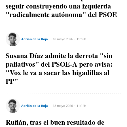
seguir construyendo una izquierda
"radicalmente autónoma" del PSOE
Adrián de la Roja
18 mayo 2026
11:18h
Susana Díaz admite la derrota "sin
paliativos" del PSOE-A pero avisa:
"Vox le va a sacar las higadillas al
PP"
Adrián de la Roja
18 mayo 2026
11:14h
Rufián, tras el buen resultado de