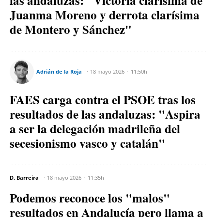
las andaluzas: "Victoria clarísima de
Juanma Moreno y derrota clarísima
de Montero y Sánchez"
Adrián de la Roja
18 mayo 2026
11:50h
FAES carga contra el PSOE tras los
resultados de las andaluzas: "Aspira
a ser la delegación madrileña del
secesionismo vasco y catalán"
D. Barreira
18 mayo 2026
11:35h
Podemos reconoce los "malos"
resultados en Andalucía pero llama a