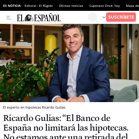
ES NOTICIA:
Editoral - El Rúgido
Últimas noticias
Cuponazo Once, hoy
Mapa de 
El experto en hipotecas Ricardo Gulias.
Ricardo Gulias: “El Banco de
España no limitará las hipotecas.
No estamos ante una retirada del