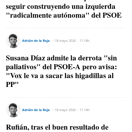
seguir construyendo una izquierda
"radicalmente autónoma" del PSOE
Adrián de la Roja
18 mayo 2026
11:18h
Susana Díaz admite la derrota "sin
paliativos" del PSOE-A pero avisa:
"Vox le va a sacar las higadillas al
PP"
Adrián de la Roja
18 mayo 2026
11:14h
Rufián, tras el buen resultado de