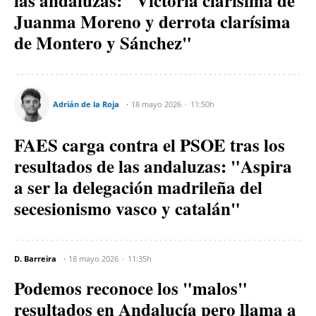
las andaluzas: "Victoria clarísima de
Juanma Moreno y derrota clarísima
de Montero y Sánchez"
Adrián de la Roja
18 mayo 2026
11:50h
FAES carga contra el PSOE tras los
resultados de las andaluzas: "Aspira
a ser la delegación madrileña del
secesionismo vasco y catalán"
D. Barreira
18 mayo 2026
11:35h
Podemos reconoce los "malos"
resultados en Andalucía pero llama a