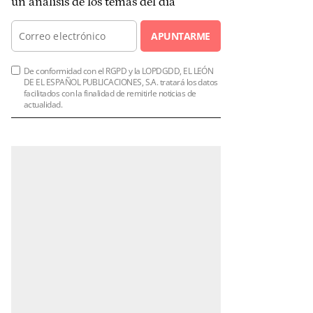
un análisis de los temas del día
APUNTARME
De conformidad con el RGPD y la LOPDGDD, EL LEÓN
DE EL ESPAÑOL PUBLICACIONES, S.A. tratará los datos
facilitados con la finalidad de remitirle noticias de
actualidad.