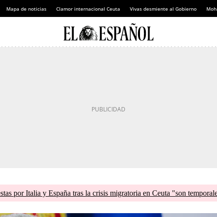
Mapa de noticias
Clamor internacional Ceuta
Vivas desmiente al Gobierno
Moh
tas por Italia y España tras la crisis migratoria en Ceuta "son temporal