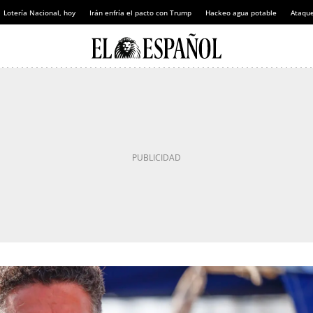
Lotería Nacional, hoy
Irán enfría el pacto con Trump
Hackeo agua potable
Ataque