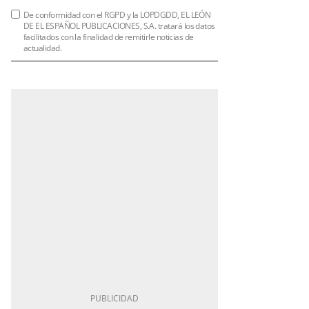
De conformidad con el RGPD y la LOPDGDD, EL LEÓN
DE EL ESPAÑOL PUBLICACIONES, S.A. tratará los datos
facilitados con la finalidad de remitirle noticias de
actualidad.