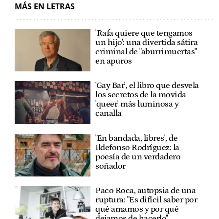
MÁS EN LETRAS
'Rafa quiere que tengamos
un hijo': una divertida sátira
criminal de "aburrimuertas"
en apuros
'Gay Bar', el libro que desvela
los secretos de la movida
'queer' más luminosa y
canalla
'En bandada, libres', de
Ildefonso Rodríguez: la
poesía de un verdadero
soñador
Paco Roca, autopsia de una
ruptura: "Es difícil saber por
qué amamos y por qué
dejamos de hacerlo"