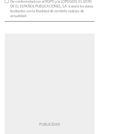
De conformidad con el RGPD y la LOPDGDD, EL LEÓN
DE EL ESPAÑOL PUBLICACIONES, S.A. tratará los datos
facilitados con la finalidad de remitirle noticias de
actualidad.