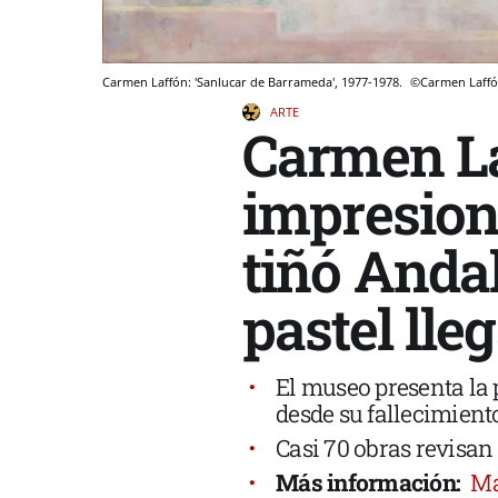
Carmen Laffón: 'Sanlucar de Barrameda', 1977-1978.
©Carmen Laffón
ARTE
Carmen Laf
impresion
tiñó Andal
pastel lle
El museo presenta la
desde su fallecimient
Casi 70 obras revisan 
Más información:
Ma