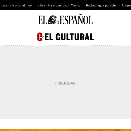
Lotería Nacional, hoy
Irán enfría el pacto con Trump
Hackeo agua potable
Ataque