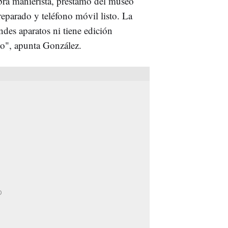
bra manierista, préstamo del museo
reparado y teléfono móvil listo. La
ndes aparatos ni tiene edición
xto", apunta González.