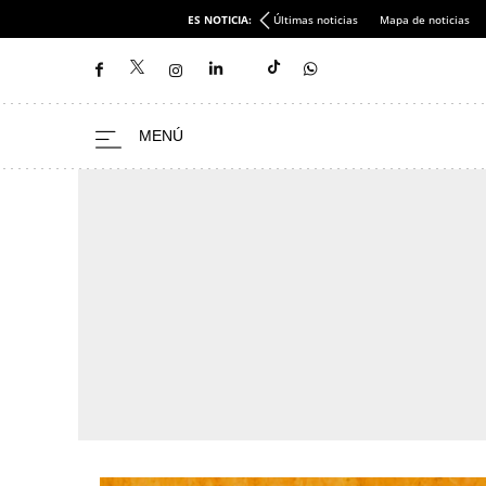
ES NOTICIA:
Últimas noticias
Mapa de noticias