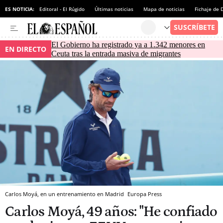
ES NOTICIA:
Editoral - El Rúgido
Últimas noticias
Mapa de noticias
Fichaje de
El Gobierno ha registrado ya a 1.342 menores en
EN DIRECTO
Ceuta tras la entrada masiva de migrantes
Carlos Moyá, en un entrenamiento en Madrid
Europa Press
Carlos Moyá, 49 años: "He confiado