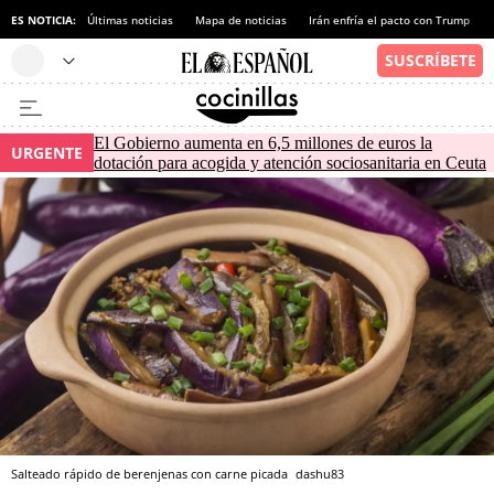
ES NOTICIA:
Últimas noticias
Mapa de noticias
Irán enfría el pacto con Trump
El Gobierno aumenta en 6,5 millones de euros la
URGENTE
dotación para acogida y atención sociosanitaria en Ceuta
Salteado rápido de berenjenas con carne picada
dashu83